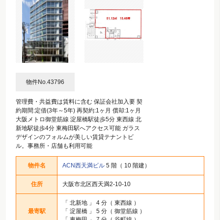
物件No.43796
管理費・共益費は賃料に含む 保証会社加入要 契
約期間:定借(3年～5年) 再契約:1ヶ月 償却:1ヶ月
大阪メトロ御堂筋線 淀屋橋駅徒歩5分 東西線 北
新地駅徒歩4分 東梅田駅へアクセス可能 ガラス
デザインのフォルムが美しい賃貸テナントビ
ル。事務所・店舗も利用可能
物件名
ACN西天満ビル
5 階（ 10 階建）
住所
大阪市北区西天満2-10-10
「
北新地
」 4 分（ 東西線 ）
最寄駅
「
淀屋橋
」 5 分（ 御堂筋線 ）
「
東梅田
」 7 分（ 谷町線 ）