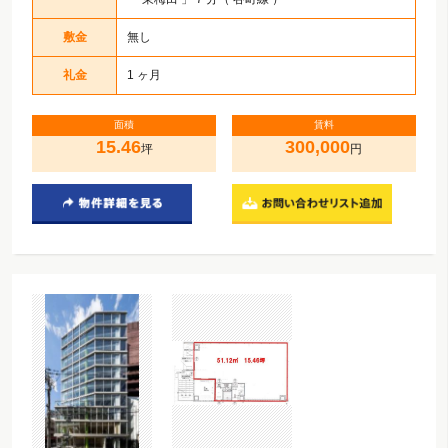
敷金
無し
礼金
1 ヶ月
面積
賃料
15.46
300,000
坪
円