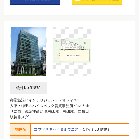
物件No.51875
御堂筋沿いインテリジェント・オフィス
大阪・梅田のハイスペック賃貸事務所ビル 大通
りに面し視認性高い 東梅田駅、梅田駅、西梅田
駅徒歩スグ
物件名
コウヅキキャピタルウエスト
5 階（ 13 階建）