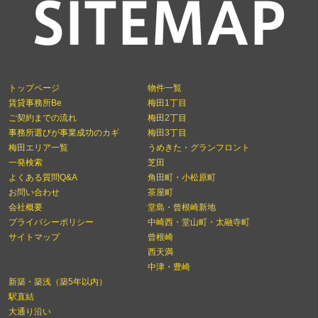
トップページ
物件一覧
賃貸事務所Be
梅田1丁目
ご契約までの流れ
梅田2丁目
事務所選びが事業成功のカギ
梅田3丁目
梅田エリア一覧
うめきた・グランフロント
一発検索
芝田
よくある質問Q&A
角田町・小松原町
お問い合わせ
茶屋町
会社概要
堂島・曾根崎新地
プライバシーポリシー
中崎西・堂山町・太融寺町
サイトマップ
曾根崎
西天満
中津・豊崎
新築・築浅（築5年以内）
駅直結
大通り沿い