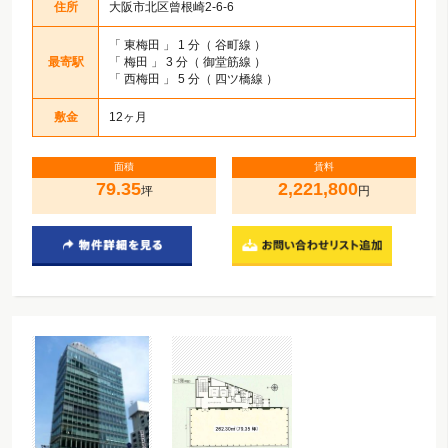
住所
大阪市北区曾根崎2-6-6
「
東梅田
」 1 分（ 谷町線 ）
最寄駅
「
梅田
」 3 分（ 御堂筋線 ）
「
西梅田
」 5 分（ 四ツ橋線 ）
敷金
12ヶ月
面積
賃料
79.35
2,221,800
坪
円