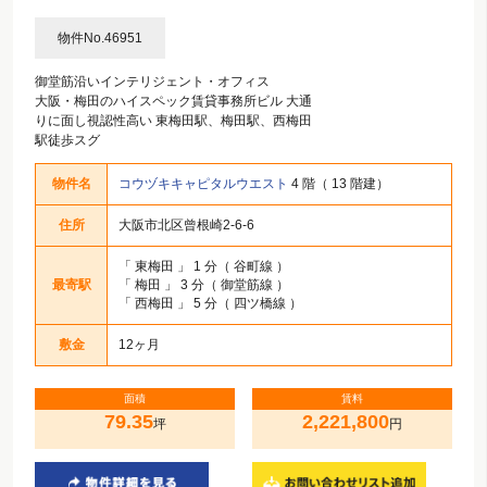
物件No.46951
御堂筋沿いインテリジェント・オフィス
大阪・梅田のハイスペック賃貸事務所ビル 大通
りに面し視認性高い 東梅田駅、梅田駅、西梅田
駅徒歩スグ
物件名
コウヅキキャピタルウエスト
4 階（ 13 階建）
住所
大阪市北区曾根崎2-6-6
「
東梅田
」 1 分（ 谷町線 ）
最寄駅
「
梅田
」 3 分（ 御堂筋線 ）
「
西梅田
」 5 分（ 四ツ橋線 ）
敷金
12ヶ月
面積
賃料
79.35
2,221,800
坪
円