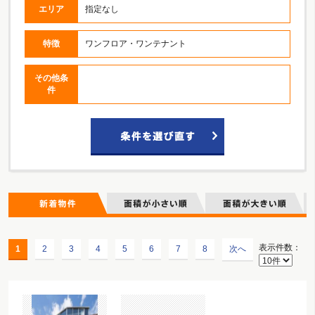
エリア
指定なし
特徴
ワンフロア・ワンテナント
その他条
件
表示件数：
1
2
3
4
5
6
7
8
次へ