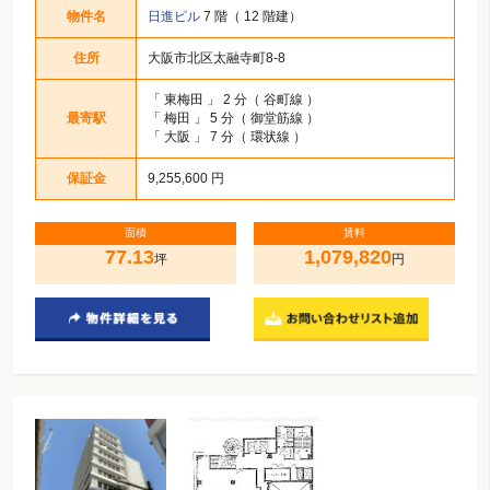
物件名
日進ビル
7 階（ 12 階建）
住所
大阪市北区太融寺町8-8
「
東梅田
」 2 分（ 谷町線 ）
最寄駅
「
梅田
」 5 分（ 御堂筋線 ）
「
大阪
」 7 分（ 環状線 ）
保証金
9,255,600 円
面積
賃料
77.13
1,079,820
坪
円