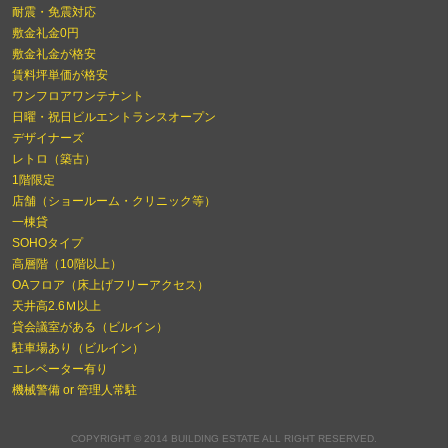
耐震・免震対応
敷金礼金0円
敷金礼金が格安
賃料坪単価が格安
ワンフロアワンテナント
日曜・祝日ビルエントランスオープン
デザイナーズ
レトロ（築古）
1階限定
店舗（ショールーム・クリニック等）
一棟貸
SOHOタイプ
高層階（10階以上）
OAフロア（床上げフリーアクセス）
天井高2.6Ｍ以上
貸会議室がある（ビルイン）
駐車場あり（ビルイン）
エレベーター有り
機械警備 or 管理人常駐
COPYRIGHT © 2014 BUILDING ESTATE ALL RIGHT RESERVED.