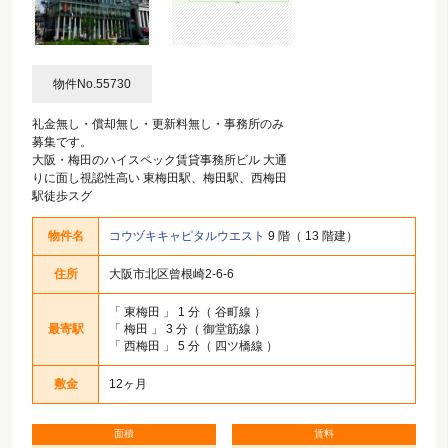
物件No.55730
礼金無し・償却無し・更新料無し・事務所のみ
募集です。
大阪・梅田のハイスペック賃貸事務所ビル 大通
りに面し視認性高い 東梅田駅、梅田駅、西梅田
駅徒歩スグ
物件名
コウヅキキャピタルウエスト
9 階（ 13 階建）
住所
大阪市北区曾根崎2-6-6
「
東梅田
」 1 分（ 谷町線 ）
最寄駅
「
梅田
」 3 分（ 御堂筋線 ）
「
西梅田
」 5 分（ 四ツ橋線 ）
敷金
12ヶ月
面積
賃料