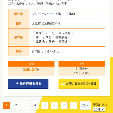
10F～32Fオフィス。管理、設備ともに充実
物件名
ブリーゼタワー
27 階（ 34 階建）
住所
大阪市北区梅田2-4-9
「
西梅田
」 1 分（ 四ツ橋線 ）
最寄駅
「
梅田
」 3 分（ 御堂筋線 ）
「
北新地
」 5 分（ 東西線 ）
敷金
お問合せ下さいませ。
面積
賃料
166.14
お問合せ
坪
下さいませ。
表示件数：
1
2
3
4
5
6
7
8
次へ