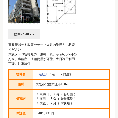
物件No.48632
事務所以外も教室やサービス系の業種もご相談
ください
大阪メトロ谷町線の「東梅田駅」から徒歩2分の
好立。事務所、店舗使用が可能。土日祝日利用
可能。駐車場付
物件名
日進ビル
7 階（ 12 階建）
住所
大阪市北区太融寺町8-8
「
東梅田
」 2 分（ 谷町線 ）
最寄駅
「
梅田
」 5 分（ 御堂筋線 ）
「
大阪
」 7 分（ 環状線 ）
保証金
8,484,300 円