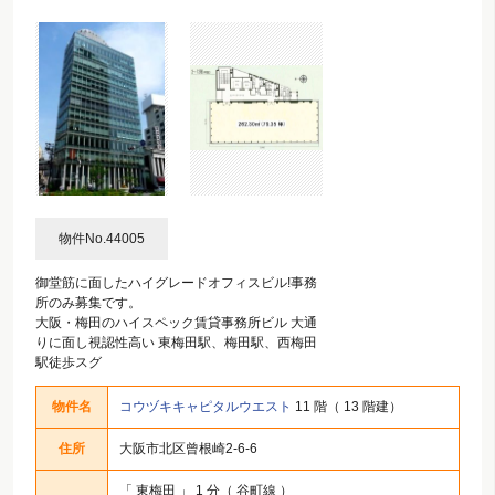
物件No.44005
御堂筋に面したハイグレードオフィスビル!事務
所のみ募集です。
大阪・梅田のハイスペック賃貸事務所ビル 大通
りに面し視認性高い 東梅田駅、梅田駅、西梅田
駅徒歩スグ
物件名
コウヅキキャピタルウエスト
11 階（ 13 階建）
住所
大阪市北区曾根崎2-6-6
「
東梅田
」 1 分（ 谷町線 ）