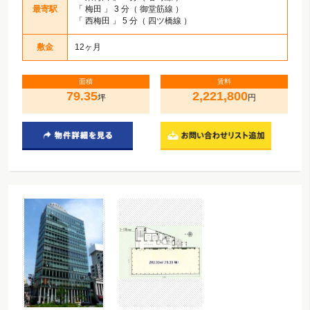
最寄駅
「
梅田
」 3 分（ 御堂筋線 ）
「
西梅田
」 5 分（ 四ツ橋線 ）
敷金
12ヶ月
面積
賃料
79.35
2,221,800
坪
円