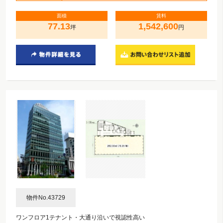
面積
賃料
77.13
1,542,600
坪
円
物件No.43729
ワンフロア1テナント・大通り沿いで視認性高い