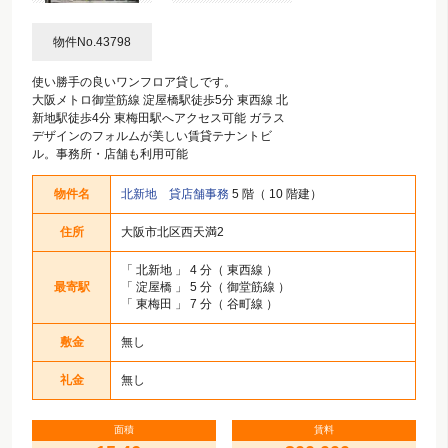
物件No.43798
使い勝手の良いワンフロア貸しです。
大阪メトロ御堂筋線 淀屋橋駅徒歩5分 東西線 北
新地駅徒歩4分 東梅田駅へアクセス可能 ガラス
デザインのフォルムが美しい賃貸テナントビ
ル。事務所・店舗も利用可能
物件名
北新地 貸店舗事務
5 階（ 10 階建）
住所
大阪市北区西天満2
「
北新地
」 4 分（ 東西線 ）
最寄駅
「
淀屋橋
」 5 分（ 御堂筋線 ）
「
東梅田
」 7 分（ 谷町線 ）
敷金
無し
礼金
無し
面積
賃料