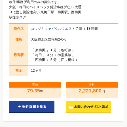
物件!事務所利用のみの募集です。
大阪・梅田のハイスペック賃貸事務所ビル 大通
りに面し視認性高い 東梅田駅、梅田駅、西梅田
駅徒歩スグ
物件名
コウヅキキャピタルウエスト
7 階（ 13 階建）
住所
大阪市北区曾根崎2-6-6
「
東梅田
」 1 分（ 谷町線 ）
最寄駅
「
梅田
」 3 分（ 御堂筋線 ）
「
西梅田
」 5 分（ 四ツ橋線 ）
敷金
12ヶ月
面積
賃料
79.35
2,221,800
坪
円