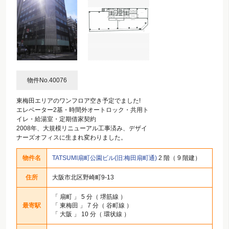
物件No.40076
東梅田エリアのワンフロア空き予定でました!
エレベーター2基・時間外オートロック・共用ト
イレ・給湯室・定期借家契約
2008年、大規模リニューアル工事済み、デザイ
ナーズオフィスに生まれ変わりました。
物件名
TATSUMI扇町公園ビル(旧:梅田扇町通)
2 階（ 9 階建）
住所
大阪市北区野崎町9-13
「
扇町
」 5 分（ 堺筋線 ）
最寄駅
「
東梅田
」 7 分（ 谷町線 ）
「
大阪
」 10 分（ 環状線 ）