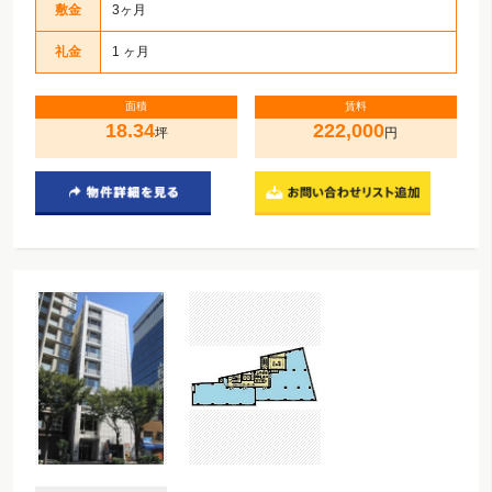
敷金
3ヶ月
礼金
1 ヶ月
面積
賃料
18.34
222,000
坪
円