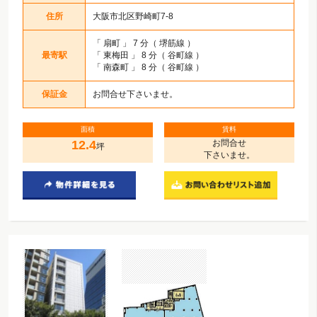
住所
大阪市北区野崎町7-8
「
扇町
」 7 分（ 堺筋線 ）
最寄駅
「
東梅田
」 8 分（ 谷町線 ）
「
南森町
」 8 分（ 谷町線 ）
保証金
お問合せ下さいませ。
面積
賃料
12.4
お問合せ
坪
下さいませ。