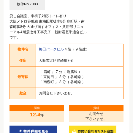
物件No.7083
貸し会議室、車椅子対応トイレ有り
大阪メトロ谷町線 東梅田駅徒歩8分 扇町駅・南
森町駅8分 大通り面すオフィス・共用部リニュ
ーアル&耐震改修工事完了、新耐震基準適合ビル
です。
物件名
梅田パークビル
4 階（ 9 階建）
住所
大阪市北区野崎町7-8
「
扇町
」 7 分（ 堺筋線 ）
最寄駅
「
東梅田
」 8 分（ 谷町線 ）
「
南森町
」 8 分（ 谷町線 ）
敷金
お問合せ下さいませ。
面積
賃料
12.4
お問合せ
坪
下さいませ。