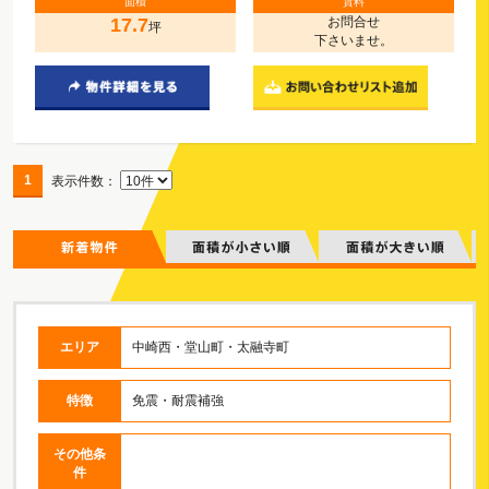
面積
賃料
17.7
お問合せ
坪
下さいませ。
1
表示件数：
エリア
中崎西・堂山町・太融寺町
特徴
免震・耐震補強
その他条
件