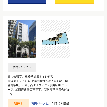
物件No.38292
貸し会議室、車椅子対応トイレ有り
大阪メトロ谷町線 東梅田駅徒歩8分 扇町駅・南
森町駅8分 大通り面すオフィス・共用部リニュ
ーアル&耐震改修工事完了、新耐震基準適合ビル
です。
物件名
梅田パークビル
3 階（ 9 階建）