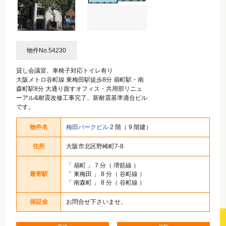
物件No.54230
貸し会議室、車椅子対応トイレ有り
大阪メトロ谷町線 東梅田駅徒歩8分 扇町駅・南
森町駅8分 大通り面すオフィス・共用部リニュ
ーアル&耐震改修工事完了、新耐震基準適合ビル
です。
物件名
梅田パークビル
2 階（ 9 階建）
住所
大阪市北区野崎町7-8
「
扇町
」 7 分（ 堺筋線 ）
最寄駅
「
東梅田
」 8 分（ 谷町線 ）
「
南森町
」 8 分（ 谷町線 ）
保証金
お問合せ下さいませ。