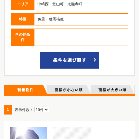
エリア
中崎西・堂山町・太融寺町
特徴
免震・耐震補強
その他条
件
1
表示件数：