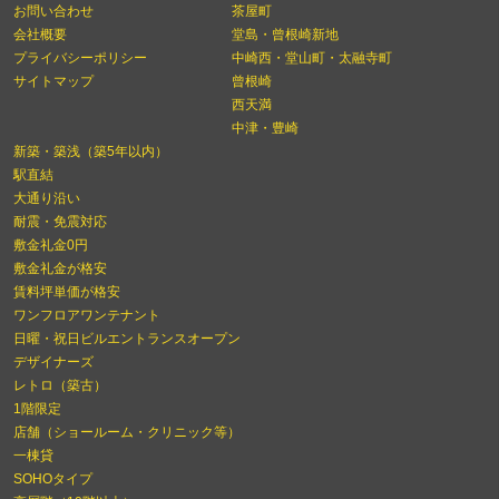
お問い合わせ
茶屋町
会社概要
堂島・曾根崎新地
プライバシーポリシー
中崎西・堂山町・太融寺町
サイトマップ
曾根崎
西天満
中津・豊崎
新築・築浅（築5年以内）
駅直結
大通り沿い
耐震・免震対応
敷金礼金0円
敷金礼金が格安
賃料坪単価が格安
ワンフロアワンテナント
日曜・祝日ビルエントランスオープン
デザイナーズ
レトロ（築古）
1階限定
店舗（ショールーム・クリニック等）
一棟貸
SOHOタイプ