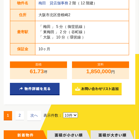
物件名
梅田 貸店舗事務
2 階（ 12 階建）
住所
大阪市北区曾根崎2
「
梅田
」 5 分（ 御堂筋線 ）
最寄駅
「
東梅田
」 2 分（ 谷町線 ）
「
大阪
」 10 分（ 環状線 ）
保証金
10ヶ月
面積
賃料
61.73
1,850,000
坪
円
1
2
次へ
表示件数：