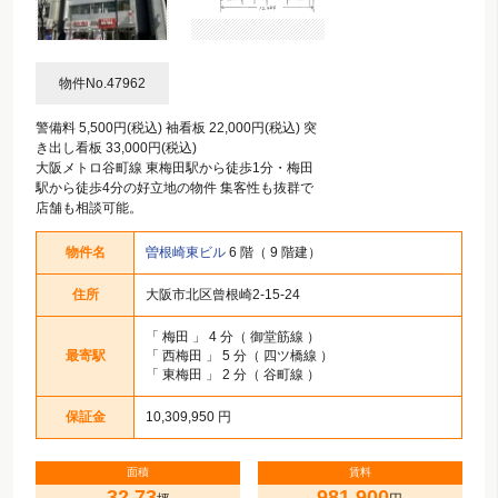
物件No.47962
警備料 5,500円(税込) 袖看板 22,000円(税込) 突
き出し看板 33,000円(税込)
大阪メトロ谷町線 東梅田駅から徒歩1分・梅田
駅から徒歩4分の好立地の物件 集客性も抜群で
店舗も相談可能。
物件名
曽根崎東ビル
6 階（ 9 階建）
住所
大阪市北区曾根崎2-15-24
「
梅田
」 4 分（ 御堂筋線 ）
最寄駅
「
西梅田
」 5 分（ 四ツ橋線 ）
「
東梅田
」 2 分（ 谷町線 ）
保証金
10,309,950 円
面積
賃料
32.73
981,900