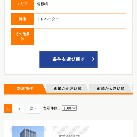
エリア
曾根崎
特徴
エレベーター
その他条
件
1
2
次へ
表示件数：