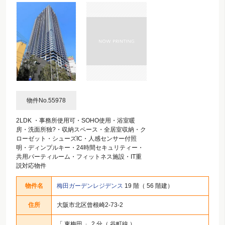
物件No.55978
2LDK ・事務所使用可・SOHO使用・浴室暖
房・洗面所独?・収納スペース・全居室収納・ク
ローゼット・シューズIC・人感センサー付照
明・ディンプルキー・24時間セキュリティー・
共用パーティルーム・フィットネス施設・IT重
説対応物件
物件名
梅田ガーデンレジデンス
19 階（ 56 階建）
住所
大阪市北区曾根崎2-73-2
「
東梅田
」 2 分（ 谷町線 ）