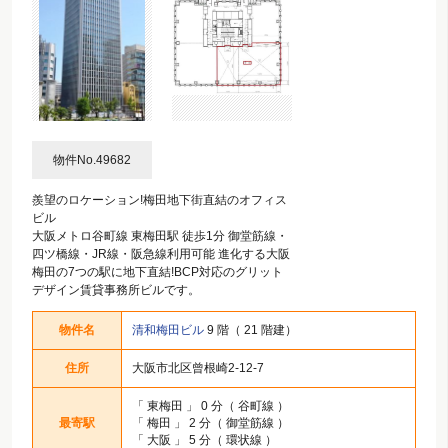
物件No.49682
羨望のロケーション!梅田地下街直結のオフィス
ビル
大阪メトロ谷町線 東梅田駅 徒歩1分 御堂筋線・
四ツ橋線・JR線・阪急線利用可能 進化する大阪
梅田の7つの駅に地下直結!BCP対応のグリット
デザイン賃貸事務所ビルです。
物件名
清和梅田ビル
9 階（ 21 階建）
住所
大阪市北区曾根崎2-12-7
「
東梅田
」 0 分（ 谷町線 ）
最寄駅
「
梅田
」 2 分（ 御堂筋線 ）
「
大阪
」 5 分（ 環状線 ）