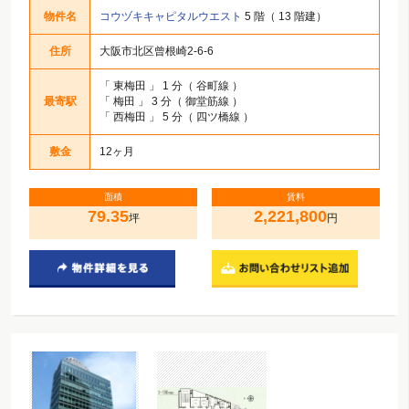
物件名
コウヅキキャピタルウエスト
5 階（ 13 階建）
住所
大阪市北区曾根崎2-6-6
「
東梅田
」 1 分（ 谷町線 ）
最寄駅
「
梅田
」 3 分（ 御堂筋線 ）
「
西梅田
」 5 分（ 四ツ橋線 ）
敷金
12ヶ月
面積
賃料
79.35
2,221,800
坪
円