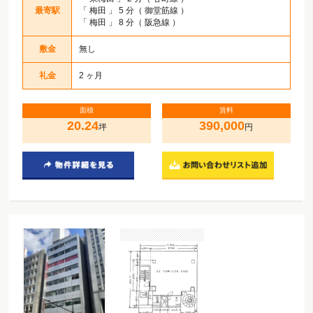
最寄駅
「
梅田
」 5 分（ 御堂筋線 ）
「
梅田
」 8 分（ 阪急線 ）
敷金
無し
礼金
2 ヶ月
面積
賃料
20.24
390,000
坪
円