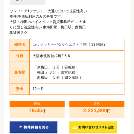
ワンフロア1テナント・大通り沿いで視認性高い
物件!事務所利用のみの募集です。
大阪・梅田のハイスペック賃貸事務所ビル 大通
りに面し視認性高い 東梅田駅、梅田駅、西梅田
駅徒歩スグ
物件名
コウヅキキャピタルウエスト
7 階（ 13 階建）
住所
大阪市北区曾根崎2-6-6
「
東梅田
」 1 分（ 谷町線 ）
最寄駅
「
梅田
」 3 分（ 御堂筋線 ）
「
西梅田
」 5 分（ 四ツ橋線 ）
敷金
12ヶ月
面積
賃料
79.35
2,221,800
坪
円