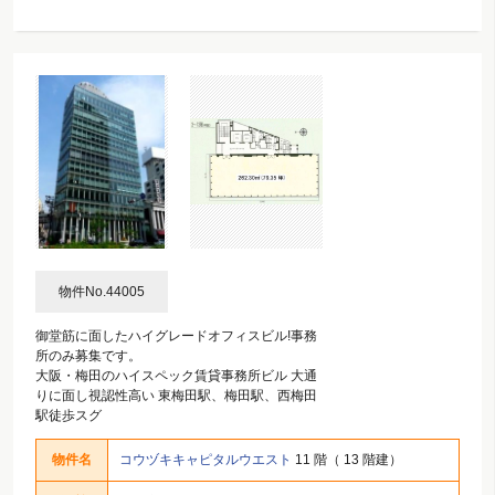
物件No.44005
御堂筋に面したハイグレードオフィスビル!事務
所のみ募集です。
大阪・梅田のハイスペック賃貸事務所ビル 大通
りに面し視認性高い 東梅田駅、梅田駅、西梅田
駅徒歩スグ
物件名
コウヅキキャピタルウエスト
11 階（ 13 階建）