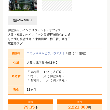
物件No.46951
御堂筋沿いインテリジェント・オフィス
大阪・梅田のハイスペック賃貸事務所ビル 大通
りに面し視認性高い 東梅田駅、梅田駅、西梅田
駅徒歩スグ
物件名
コウヅキキャピタルウエスト
4 階（ 13 階建）
住所
大阪市北区曾根崎2-6-6
「
東梅田
」 1 分（ 谷町線 ）
最寄駅
「
梅田
」 3 分（ 御堂筋線 ）
「
西梅田
」 5 分（ 四ツ橋線 ）
敷金
12ヶ月
面積
賃料
79.35
2,221,800
坪
円