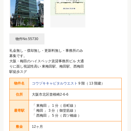
物件No.55730
礼金無し・償却無し・更新料無し・事務所のみ
募集です。
大阪・梅田のハイスペック賃貸事務所ビル 大通
りに面し視認性高い 東梅田駅、梅田駅、西梅田
駅徒歩スグ
物件名
コウヅキキャピタルウエスト
9 階（ 13 階建）
住所
大阪市北区曾根崎2-6-6
「
東梅田
」 1 分（ 谷町線 ）
最寄駅
「
梅田
」 3 分（ 御堂筋線 ）
「
西梅田
」 5 分（ 四ツ橋線 ）
敷金
12ヶ月