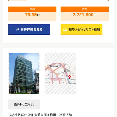
面積
賃料
79.35
2,221,800
坪
円
物件No.20785
視認性抜群の店舗!大通り面す梅田・路面店舗