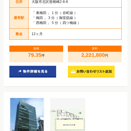
住所
大阪市北区曾根崎2-6-6
「
東梅田
」 1 分（ 谷町線 ）
最寄駅
「
梅田
」 3 分（ 御堂筋線 ）
「
西梅田
」 5 分（ 四ツ橋線 ）
敷金
12ヶ月
面積
賃料
79.35
2,221,800
坪
円