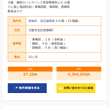
大阪・梅田のハイスペック賃貸事務所ビル 大通
りに面し視認性高い 東梅田駅、梅田駅、西梅田
駅徒歩スグ
物件名
東梅田 貸店舗事務
1+2 階（ 13 階建）
住所
大阪市北区曾根崎2
「
東梅田
」 1 分（ 谷町線 ）
最寄駅
「
梅田
」 3 分（ 御堂筋線 ）
「
西梅田
」 5 分（ 四ツ橋線 ）
敷金
12ヶ月
面積
賃料
87.28
4,364,000
坪
円