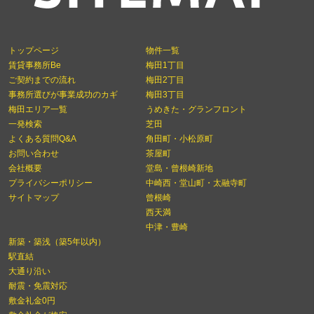
トップページ
物件一覧
賃貸事務所Be
梅田1丁目
ご契約までの流れ
梅田2丁目
事務所選びが事業成功のカギ
梅田3丁目
梅田エリア一覧
うめきた・グランフロント
一発検索
芝田
よくある質問Q&A
角田町・小松原町
お問い合わせ
茶屋町
会社概要
堂島・曾根崎新地
プライバシーポリシー
中崎西・堂山町・太融寺町
サイトマップ
曾根崎
西天満
中津・豊崎
新築・築浅（築5年以内）
駅直結
大通り沿い
耐震・免震対応
敷金礼金0円