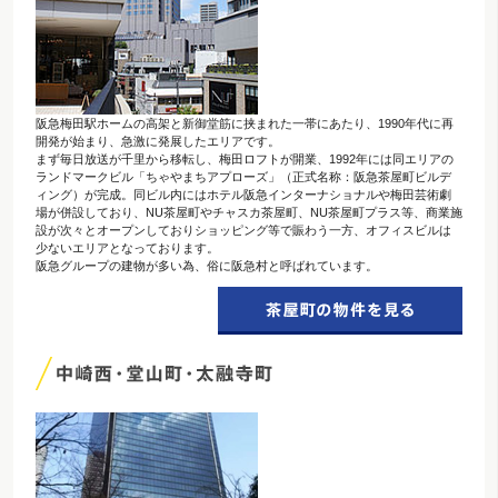
阪急梅田駅ホームの高架と新御堂筋に挟まれた一帯にあたり、1990年代に再
開発が始まり、急激に発展したエリアです。
まず毎日放送が千里から移転し、梅田ロフトが開業、1992年には同エリアの
ランドマークビル「ちゃやまちアプローズ」（正式名称：阪急茶屋町ビルデ
ィング）が完成。同ビル内にはホテル阪急インターナショナルや梅田芸術劇
場が併設しており、NU茶屋町やチャスカ茶屋町、NU茶屋町プラス等、商業施
設が次々とオープンしておりショッピング等で賑わう一方、オフィスビルは
少ないエリアとなっております。
阪急グループの建物が多い為、俗に阪急村と呼ばれています。