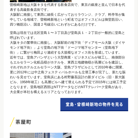
曽根崎新地は大阪キタを代表する飲食店街で、東京の銀座と並んで日本を代
表する高級飲食店街です。
大阪駅に南接して東西に細長く広がっておりラウンジ、クラブ、料亭等が集
中している地域で、曽根崎新地という町名ではオフィスビルは御堂筋沿い、
四ツ橋筋沿い、国道２号線沿いにわずかにあるだけです。
堂島は現在では北区堂島１〜３丁目及び堂島浜１・２丁目が一般的に堂島と
呼ばれています。
大阪キタの繁華街に南接し、大阪駅前の地下街「ディアモール大阪（ダイヤ
モンド地下街）」より堂島の地下街「ドージマ地下センター（堂島地下
街）」に繋がり梅田より連続する大規模なオフィス街を形成しています。
近年では、堂島アバンザという大型商業・ビジネスビルが竣工し、南側部分
もエルセラーン化粧品様がホテルを、東西土地建物様が高層ビルを建設し、
それぞれホテルエルセラーン大阪、堂島プラザビルとして2010年春に開業、
更に2012年には中之島フェスティバルホールも立替工事が完了し、新たな賑
わいを見せています。堂島浜にある村野藤吾設計の新ダイビル（旧・新大阪
ビル、1958年竣工）も高層ビルへ建て替えられる予定で2015年には竣工予定
となります。堂島地区西部はNTTデータなどのNTTテレパーク堂島があり、
大企業が本社を構えるエリアとなっております。