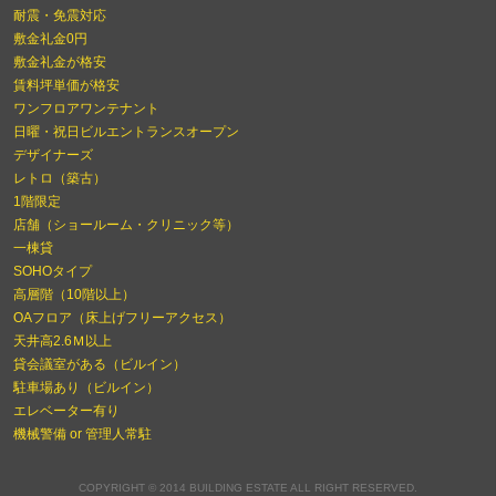
耐震・免震対応
敷金礼金0円
敷金礼金が格安
賃料坪単価が格安
ワンフロアワンテナント
日曜・祝日ビルエントランスオープン
デザイナーズ
レトロ（築古）
1階限定
店舗（ショールーム・クリニック等）
一棟貸
SOHOタイプ
高層階（10階以上）
OAフロア（床上げフリーアクセス）
天井高2.6Ｍ以上
貸会議室がある（ビルイン）
駐車場あり（ビルイン）
エレベーター有り
機械警備 or 管理人常駐
COPYRIGHT © 2014 BUILDING ESTATE ALL RIGHT RESERVED.