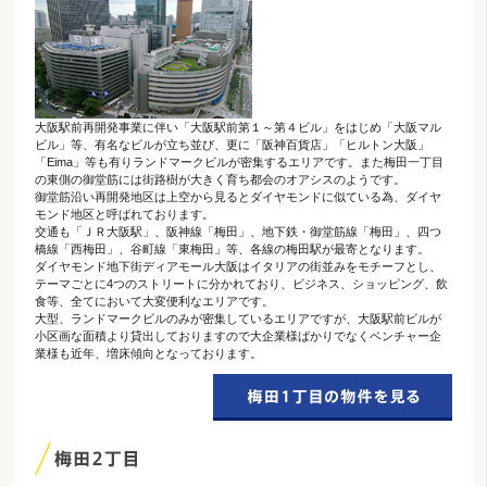
大阪駅前再開発事業に伴い「大阪駅前第１～第４ビル」をはじめ「大阪マル
ビル」等、有名なビルが立ち並び、更に「阪神百貨店」「ヒルトン大阪」
「Eima」等も有りランドマークビルが密集するエリアです。また梅田一丁目
の東側の御堂筋には街路樹が大きく育ち都会のオアシスのようです。
御堂筋沿い再開発地区は上空から見るとダイヤモンドに似ている為、ダイヤ
モンド地区と呼ばれております。
交通も「ＪＲ大阪駅」、阪神線「梅田」、地下鉄・御堂筋線「梅田」、四つ
橋線「西梅田」、谷町線「東梅田」等、各線の梅田駅が最寄となります。
ダイヤモンド地下街ディアモール大阪はイタリアの街並みをモチーフとし、
テーマごとに4つのストリートに分かれており、ビジネス、ショッピング、飲
食等、全てにおいて大変便利なエリアです。
大型、ランドマークビルのみが密集しているエリアですが、大阪駅前ビルが
小区画な面積より貸出しておりますので大企業様ばかりでなくベンチャー企
業様も近年、増床傾向となっております。