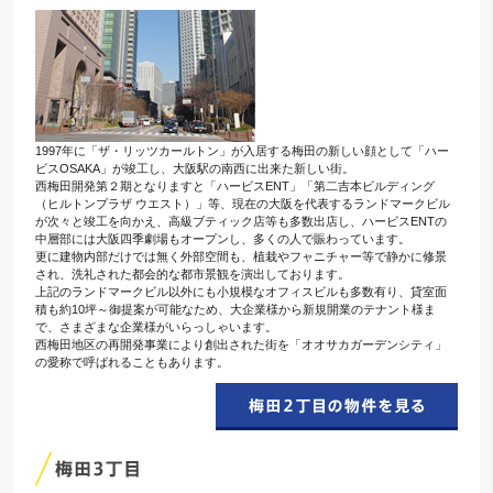
1997年に「ザ・リッツカールトン」が入居する梅田の新しい顔として「ハー
ビスOSAKA」が竣工し、大阪駅の南西に出来た新しい街。
西梅田開発第２期となりますと「ハービスENT」「第二吉本ビルディング
（ヒルトンプラザ ウエスト）」等、現在の大阪を代表するランドマークビル
が次々と竣工を向かえ、高級ブティック店等も多数出店し、ハービスENTの
中層部には大阪四季劇場もオープンし、多くの人で賑わっています。
更に建物内部だけでは無く外部空間も、植栽やフャニチャー等で静かに修景
され、洗礼された都会的な都市景観を演出しております。
上記のランドマークビル以外にも小規模なオフィスビルも多数有り、貸室面
積も約10坪～御提案が可能なため、大企業様から新規開業のテナント様ま
で、さまざまな企業様がいらっしゃいます。
西梅田地区の再開発事業により創出された街を「オオサカガーデンシティ」
の愛称で呼ばれることもあります。