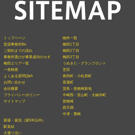
トップページ
物件一覧
賃貸事務所Be
梅田1丁目
ご契約までの流れ
梅田2丁目
事務所選びが事業成功のカギ
梅田3丁目
梅田エリア一覧
うめきた・グランフロント
一発検索
芝田
よくある質問Q&A
角田町・小松原町
お問い合わせ
茶屋町
会社概要
堂島・曾根崎新地
プライバシーポリシー
中崎西・堂山町・太融寺町
サイトマップ
曾根崎
西天満
中津・豊崎
新築・築浅（築5年以内）
駅直結
大通り沿い