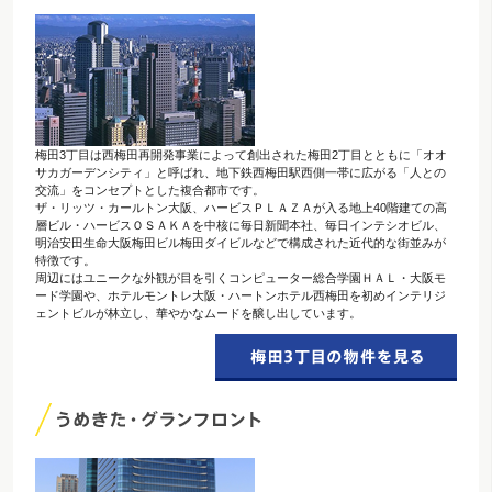
梅田3丁目は西梅田再開発事業によって創出された梅田2丁目とともに「オオ
サカガーデンシティ」と呼ばれ、地下鉄西梅田駅西側一帯に広がる「人との
交流」をコンセプトとした複合都市です。
ザ・リッツ・カールトン大阪、ハービスＰＬＡＺＡが入る地上40階建ての高
層ビル・ハービスＯＳＡＫＡを中核に毎日新聞本社、毎日インテシオビル、
明治安田生命大阪梅田ビル梅田ダイビルなどで構成された近代的な街並みが
特徴です。
周辺にはユニークな外観が目を引くコンピューター総合学園ＨＡＬ・大阪モ
ード学園や、ホテルモントレ大阪・ハートンホテル西梅田を初めインテリジ
ェントビルが林立し、華やかなムードを醸し出しています。