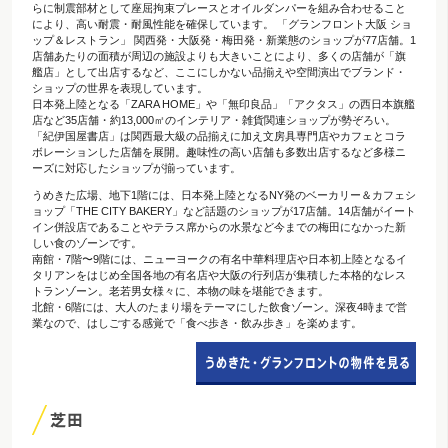
らに制震部材として座屈拘束プレースとオイルダンパーを組み合わせること
により、高い耐震・耐風性能を確保しています。 「グランフロント大阪 ショ
ップ＆レストラン」 関西発・大阪発・梅田発・新業態のショップが77店舗。1
店舗あたりの面積が周辺の施設よりも大きいことにより、多くの店舗が「旗
艦店」として出店するなど、ここにしかない品揃えや空間演出でブランド・
ショップの世界を表現しています。
日本発上陸となる「ZARA HOME」や「無印良品」「アクタス」の西日本旗艦
店など35店舗・約13,000㎡のインテリア・雑貨関連ショップが勢ぞろい。
「紀伊国屋書店」は関西最大級の品揃えに加え文房具専門店やカフェとコラ
ボレーションした店舗を展開。趣味性の高い店舗も多数出店するなど多様ニ
ーズに対応したショップが揃っています。
うめきた広場、地下1階には、日本発上陸となるNY発のベーカリー＆カフェシ
ョップ「THE CITY BAKERY」など話題のショップが17店舗。14店舗がイート
イン併設店であることやテラス席からの水景など今までの梅田になかった新
しい食のゾーンです。
南館・7階〜9階には、ニューヨークの有名中華料理店や日本初上陸となるイ
タリアンをはじめ全国各地の有名店や大阪の行列店が集積した本格的なレス
トランゾーン。老若男女様々に、本物の味を堪能できます。
北館・6階には、大人のたまり場をテーマにした飲食ゾーン。深夜4時まで営
業なので、はしごする感覚で「食べ歩き・飲み歩き」を楽めます。