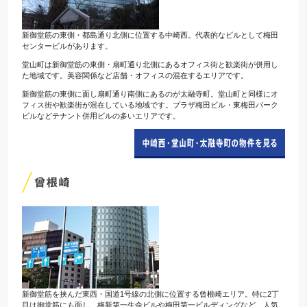
新御堂筋の東側・都島通り北側に位置する中崎西。代表的なビルとして梅田
センタービルがあります。
堂山町は新御堂筋の東側・扇町通り北側にあるオフィス街と歓楽街が併用し
た地域です。美容関係など店舗・オフィスの混在するエリアです。
新御堂筋の東側に面し扇町通り南側にあるのが太融寺町。堂山町と同様にオ
フィス街や歓楽街が混在している地域です。プラザ梅田ビル・東梅田パーク
ビルなどテナント併用ビルの多いエリアです。
新御堂筋を挟んだ東西・国道1号線の北側に位置する曾根崎エリア。特に2丁
目は御堂筋にも面し、梅新第一生命ビルや梅田第一ビルディングなど、人気