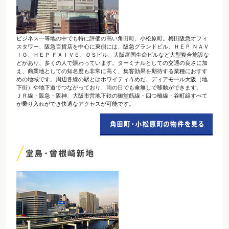
ビジネス一等地の中でも特に評価の高い角田町、小松原町。梅田阪急オフィ
スタワー、阪急百貨店を中心に東側には、阪急グランドビル、ＨＥＰ ＮＡＶ
ＩＯ、ＨＥＰ ＦＡＩＶＥ、ＯＳビル、大阪富国生命ビルなど大型複合施設な
どがあり、多くの人で賑わっています。ターミナルとしての交通の良さに加
え、商業地としての知名度も非常に高く、集客効果を期待する業種におすす
めの地域です。周辺各線の駅とはホワイティうめだ、ディアモール大阪（地
下街）や地下道でつながっており、雨の日でも傘無しで移動ができます。
ＪＲ線・阪急・阪神、大阪市営地下鉄の御堂筋線・四つ橋線・谷町線すべて
が乗り入れができ快適なアクセスが可能です。