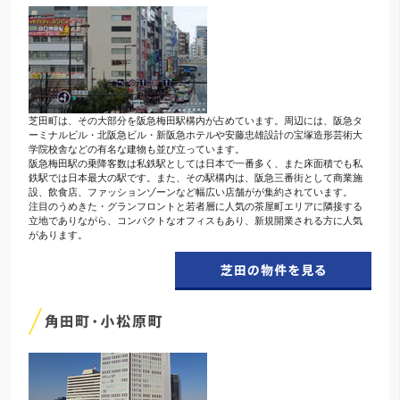
芝田町は、その大部分を阪急梅田駅構内が占めています。周辺には、阪急タ
ーミナルビル・北阪急ビル・新阪急ホテルや安藤忠雄設計の宝塚造形芸術大
学院校舎などの有名な建物も並び立っています。
阪急梅田駅の乗降客数は私鉄駅としては日本で一番多く、また床面積でも私
鉄駅では日本最大の駅です。また、その駅構内は、阪急三番街として商業施
設、飲食店、ファッションゾーンなど幅広い店舗がが集約されています。
注目のうめきた・グランフロントと若者層に人気の茶屋町エリアに隣接する
立地でありながら、コンパクトなオフィスもあり、新規開業される方に人気
があります。