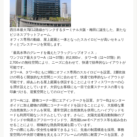
西日本最大7駅12路線がリンクするターミナル大阪・梅田に誕生した、新たな
ビジネスプラットフォーム。
オフィス専用の動線、屋上庭園と一体となったスカイロビーが高いセキュリ
ティとプレステージを実現します。
「最高水準のグレードを備えたフラッグシップオフィス 」
ワンフロア最大タワーA（11〜37階）約2,800㎡、タワーB（11〜37階）約
2,700㎡の無柱空間により、ニーズに合わせて、快適で効率的なレイアウトが
可能です。
タワーA、タワーBともに9階にオフィス専用のスカイロビーを設置。2層吹抜
けの明るく開放的な大空間ニーズに合わせて、快適で効率的なレイアウトが
可能です。緑あふれる屋上庭園を併設することによりオフィスワーカーの心
を潤す設えとしています。大切なお客様にも一目で企業ステータスの香りを
印象づける、迎賓空間としてのロビーです。
タワーAには、建物コーナー部にエアインテークを設置。タワーBはセンター
ボイドに加え建物の四隅にコーナーボイドを設けることにより、大規模な重
力自然換気システムを実現。通常空調と自然換気を併用したハイブリッドモ
ードも利用可能なシステムとしています。さらに、太陽光追尾自動制御のブ
ラインドや簡易エアフローウインドウ、高性能Low-Eペアガラス等を組み合わ
せることにより、積極的な熱負荷低減を図っています。
万一の際にも高い安全性を確保できるように、先進の制震構造を採用。事務
室空間の中央部で建物を支えるコアフレームの内部に耐震ブースを設置。さ