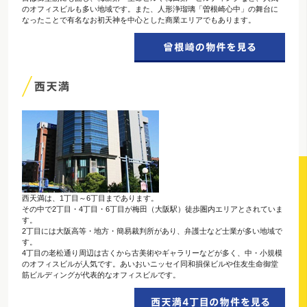
のオフィスビルも多い地域です。また、人形浄瑠璃「曽根崎心中」の舞台に
なったことで有名なお初天神を中心とした商業エリアでもあります。
西天満は、1丁目～6丁目まであります。
その中で2丁目・4丁目・6丁目が梅田（大阪駅）徒歩圏内エリアとされていま
す。
2丁目には大阪高等・地方・簡易裁判所があり、弁護士など士業が多い地域で
す。
4丁目の老松通り周辺は古くから古美術やギャラリーなどが多く、中・小規模
のオフィスビルが人気です。あいおいニッセイ同和損保ビルや住友生命御堂
筋ビルディングが代表的なオフィスビルです。