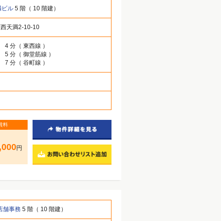
満ビル
5 階（ 10 階建）
天満2-10-10
」 4 分（ 東西線 ）
」 5 分（ 御堂筋線 ）
」 7 分（ 谷町線 ）
賃料
,000
円
店舗事務
5 階（ 10 階建）