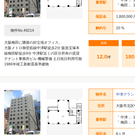
最寄駅
「
梅田
」 
保証金
1,800,000
解約引
20 %
物件No.49214
大阪梅田に隣接の好立地オフィス。
面積
大阪メトロ御堂筋線中津駅徒歩2分 阪急宝塚本
線梅田駅徒歩9分 中津駅近くの区分所有の賃貸
12.0
180
坪
テナント事務所ビル 機械警備 土日祝日利用可能
1986年竣工新耐震基準建物
物件名
中津グラン
住所
大阪市北区中
「
中津
」 
最寄駅
「
梅田
」 
保証金
6ヶ月