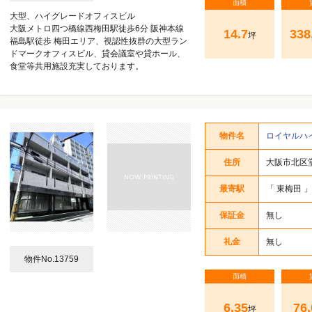
面積
大型、ハイグレードオフィスビル
大阪メトロ四つ橋線西梅田駅徒歩6分 阪神本線
14.7
338
坪
福島駅徒歩 梅田エリア、視認性抜群の大型ラン
ドマークオフィスビル、貸会議室や貸ホール、
食堂等共用施設充実しております。
物件名
ロイヤルハ
住所
大阪市北区堂
最寄駅
「
東梅田
」
保証金
無し
礼金
無し
物件No.13759
面積
6.35
76,
坪