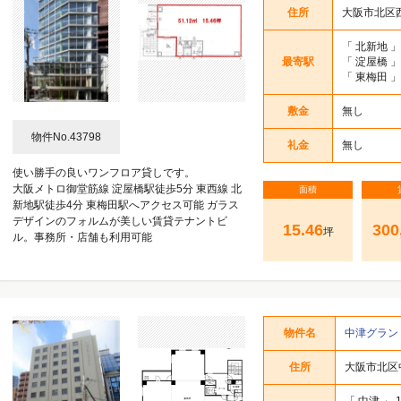
住所
大阪市北区
「
北新地
」
最寄駅
「
淀屋橋
」
「
東梅田
」
敷金
無し
物件No.43798
礼金
無し
使い勝手の良いワンフロア貸しです。
大阪メトロ御堂筋線 淀屋橋駅徒歩5分 東西線 北
面積
新地駅徒歩4分 東梅田駅へアクセス可能 ガラス
デザインのフォルムが美しい賃貸テナントビ
15.46
300
坪
ル。事務所・店舗も利用可能
物件名
中津グラン
住所
大阪市北区中
「
中津
」 