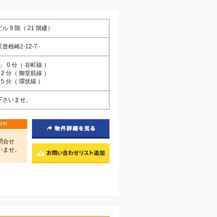
ビル
9 階（ 21 階建）
曾根崎2-12-7
」 0 分（ 谷町線 ）
 2 分（ 御堂筋線 ）
 5 分（ 環状線 ）
下さいませ。
賃料
問合せ
いませ。