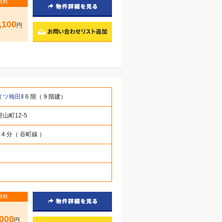
賃料
,100
円
イツ梅田Ⅱ
6 階（ 9 階建）
山町12-5
 4 分（ 谷町線 ）
賃料
000
円