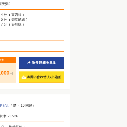
西天満2
 4 分（ 東西線 ）
 5 分（ 御堂筋線 ）
 7 分（ 谷町線 ）
賃料
,000
円
ドビル
7 階（ 10 階建）
津1-17-26
1 分（ 御堂筋線 ）