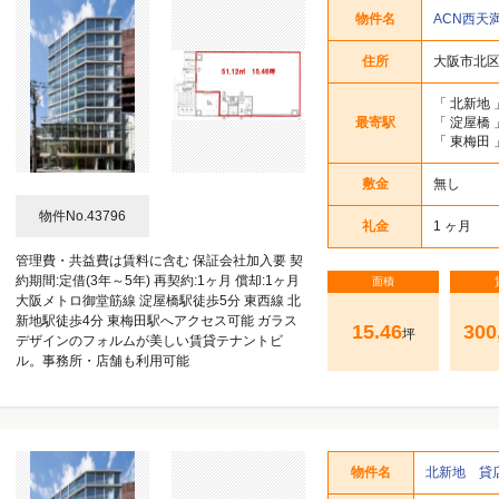
うめきた・グランフロント
中崎西・堂山町・太融寺町
角田町・小松原町
堂島・曾根崎新地
中津・豊崎
梅田1丁目
梅田2丁目
梅田3丁目
茶屋町
曾根崎
西天満
芝田
物件名
ACN西天
うめきた・グランフロント
中崎西・堂山町・太融寺町
角田町・小松原町
堂島・曾根崎新地
中津・豊崎
梅田1丁目
梅田2丁目
梅田3丁目
茶屋町
曾根崎
西天満
芝田
住所
大阪市北区西
うめきた・グランフロント
中崎西・堂山町・太融寺町
角田町・小松原町
堂島・曾根崎新地
中津・豊崎
梅田1丁目
梅田2丁目
梅田3丁目
茶屋町
曾根崎
西天満
芝田
「
北新地
最寄駅
「
淀屋橋
「
東梅田
敷金
無し
うめきた・グランフロント
中崎西・堂山町・太融寺町
角田町・小松原町
堂島・曾根崎新地
中津・豊崎
梅田1丁目
梅田2丁目
梅田3丁目
茶屋町
曾根崎
西天満
芝田
物件No.43796
礼金
1 ヶ月
うめきた・グランフロント
中崎西・堂山町・太融寺町
角田町・小松原町
堂島・曾根崎新地
中津・豊崎
梅田1丁目
梅田2丁目
梅田3丁目
茶屋町
曾根崎
西天満
芝田
管理費・共益費は賃料に含む 保証会社加入要 契
約期間:定借(3年～5年) 再契約:1ヶ月 償却:1ヶ月
面積
うめきた・グランフロント
中崎西・堂山町・太融寺町
角田町・小松原町
堂島・曾根崎新地
中津・豊崎
梅田1丁目
梅田2丁目
梅田3丁目
茶屋町
曾根崎
西天満
芝田
大阪メトロ御堂筋線 淀屋橋駅徒歩5分 東西線 北
新地駅徒歩4分 東梅田駅へアクセス可能 ガラス
うめきた・グランフロント
中崎西・堂山町・太融寺町
角田町・小松原町
堂島・曾根崎新地
中津・豊崎
梅田1丁目
梅田2丁目
梅田3丁目
茶屋町
曾根崎
西天満
芝田
15.46
300
坪
デザインのフォルムが美しい賃貸テナントビ
ル。事務所・店舗も利用可能
物件名
北新地 貸