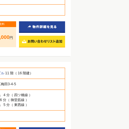
賃料
,000
円
ビル
11 階（ 16 階建）
田3-4-5
」 4 分（ 四ツ橋線 ）
 6 分（ 御堂筋線 ）
」 5 分（ 東西線 ）