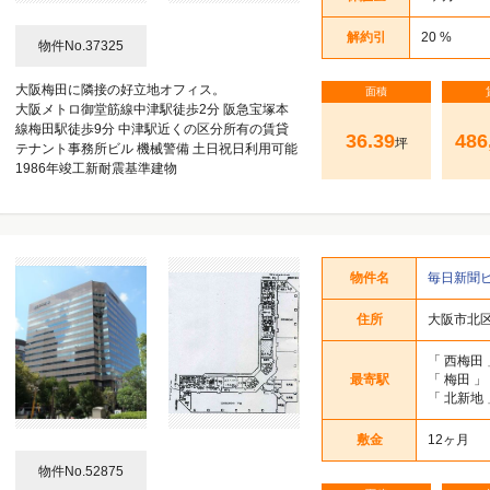
解約引
20 %
物件No.37325
大阪梅田に隣接の好立地オフィス。
面積
大阪メトロ御堂筋線中津駅徒歩2分 阪急宝塚本
線梅田駅徒歩9分 中津駅近くの区分所有の賃貸
36.39
486
坪
テナント事務所ビル 機械警備 土日祝日利用可能
1986年竣工新耐震基準建物
物件名
毎日新聞
住所
大阪市北区梅
「
西梅田
最寄駅
「
梅田
」
「
北新地
敷金
12ヶ月
物件No.52875