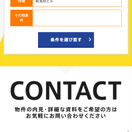
特徴
駅直結ビル
その他条
件