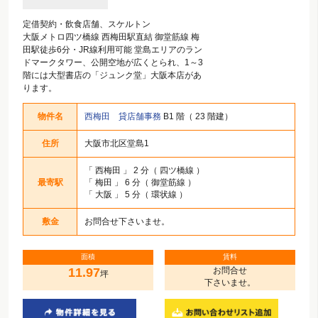
定借契約・飲食店舗、スケルトン
大阪メトロ四ツ橋線 西梅田駅直結 御堂筋線 梅
田駅徒歩6分・JR線利用可能 堂島エリアのラン
ドマークタワー、公開空地が広くとられ、1～3
階には大型書店の「ジュンク堂」大阪本店があ
ります。
物件名
西梅田 貸店舗事務
B1 階（ 23 階建）
住所
大阪市北区堂島1
「
西梅田
」 2 分（ 四ツ橋線 ）
最寄駅
「
梅田
」 6 分（ 御堂筋線 ）
「
大阪
」 5 分（ 環状線 ）
敷金
お問合せ下さいませ。
面積
賃料
11.97
お問合せ
坪
下さいませ。