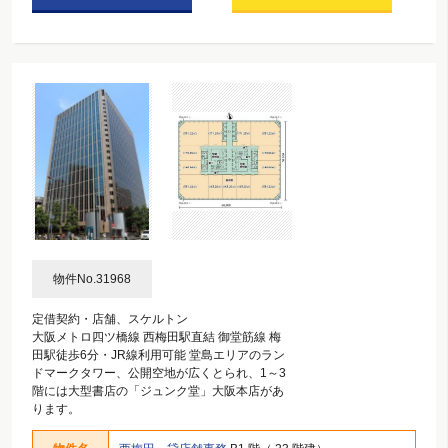
物件No.31968
定借契約・店舗、スケルトン
大阪メトロ四ツ橋線 西梅田駅直結 御堂筋線 梅
田駅徒歩6分・JR線利用可能 堂島エリアのラン
ドマークタワー、公開空地が広くとられ、1～3
階には大型書店の「ジュンク堂」大阪本店があ
ります。