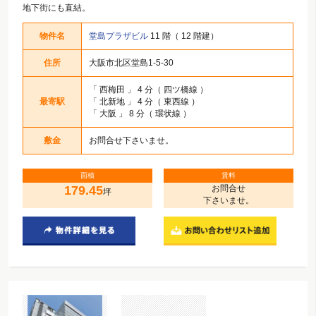
地下街にも直結。
物件名
堂島プラザビル
11 階（ 12 階建）
住所
大阪市北区堂島1-5-30
「
西梅田
」 4 分（ 四ツ橋線 ）
最寄駅
「
北新地
」 4 分（ 東西線 ）
「
大阪
」 8 分（ 環状線 ）
敷金
お問合せ下さいませ。
面積
賃料
179.45
お問合せ
坪
下さいませ。