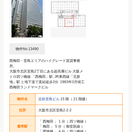
物件No.13490
西梅田・堂島エリアのハイグレード賃貸事務
所。
大阪市北区堂島2丁目にある超高層ビル 大阪メ
トロ四ツ橋線 「西梅田」駅. JR東西線「北新
地」駅 と地下道で直結徒歩3分. 1983年3月竣工
西梅田ランドマークビル
物件名
近鉄堂島ビル
15 階（ 21 階建）
住所
大阪市北区堂島2-2-2
「
西梅田
」 1 分（ 四ツ橋線 ）
最寄駅
「
梅田
」 5 分（ 御堂筋線 ）
「
肥後橋
」 4 分（ 四ツ橋線 ）