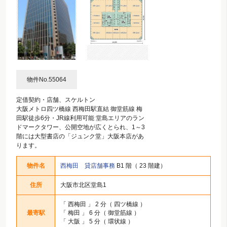
物件No.55064
定借契約・店舗、スケルトン
大阪メトロ四ツ橋線 西梅田駅直結 御堂筋線 梅
田駅徒歩6分・JR線利用可能 堂島エリアのラン
ドマークタワー、公開空地が広くとられ、1～3
階には大型書店の「ジュンク堂」大阪本店があ
ります。
物件名
西梅田 貸店舗事務
B1 階（ 23 階建）
住所
大阪市北区堂島1
「
西梅田
」 2 分（ 四ツ橋線 ）
最寄駅
「
梅田
」 6 分（ 御堂筋線 ）
「
大阪
」 5 分（ 環状線 ）