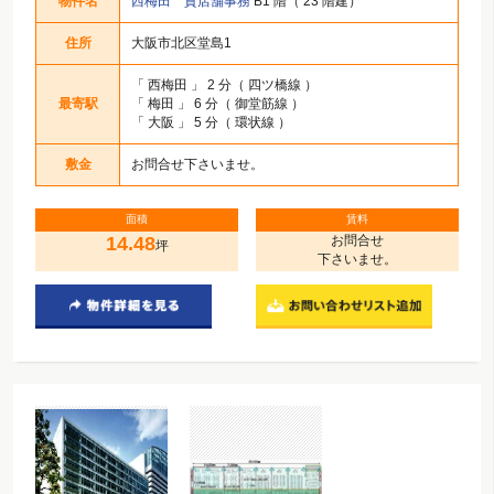
物件名
西梅田 貸店舗事務
B1 階（ 23 階建）
住所
大阪市北区堂島1
「
西梅田
」 2 分（ 四ツ橋線 ）
最寄駅
「
梅田
」 6 分（ 御堂筋線 ）
「
大阪
」 5 分（ 環状線 ）
敷金
お問合せ下さいませ。
面積
賃料
14.48
お問合せ
坪
下さいませ。