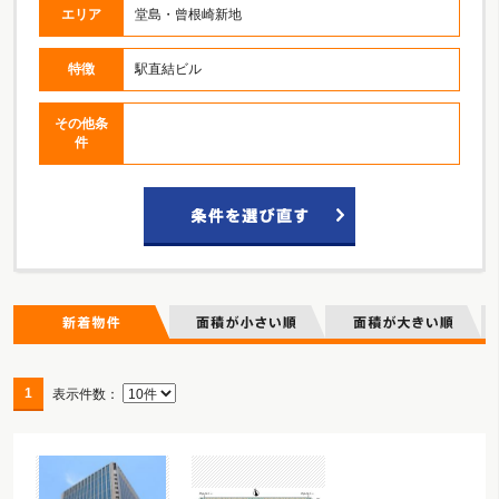
エリア
堂島・曾根崎新地
特徴
駅直結ビル
その他条
件
1
表示件数：