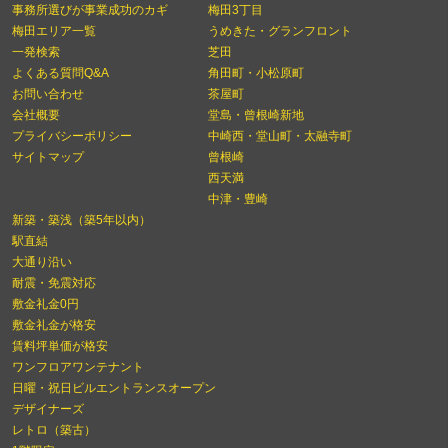
事務所選びが事業成功のカギ
梅田3丁目
梅田エリア一覧
うめきた・グランフロント
一発検索
芝田
よくある質問Q&A
角田町・小松原町
お問い合わせ
茶屋町
会社概要
堂島・曾根崎新地
プライバシーポリシー
中崎西・堂山町・太融寺町
サイトマップ
曾根崎
西天満
中津・豊崎
新築・築浅（築5年以内）
駅直結
大通り沿い
耐震・免震対応
敷金礼金0円
敷金礼金が格安
賃料坪単価が格安
ワンフロアワンテナント
日曜・祝日ビルエントランスオープン
デザイナーズ
レトロ（築古）