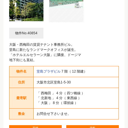
物件No.40854
大阪・西梅田の賃貸テナント事務所ビル。
堂島に新たなランドマークオフィスが誕生。
「ホテルエルセラーン大阪」に隣接、ドージマ
地下街にも直結。
物件名
堂島プラザビル
7 階（ 12 階建）
住所
大阪市北区堂島1-5-30
「
西梅田
」 4 分（ 四ツ橋線 ）
最寄駅
「
北新地
」 4 分（ 東西線 ）
「
大阪
」 8 分（ 環状線 ）
敷金
お問合せ下さいませ。
面積
賃料