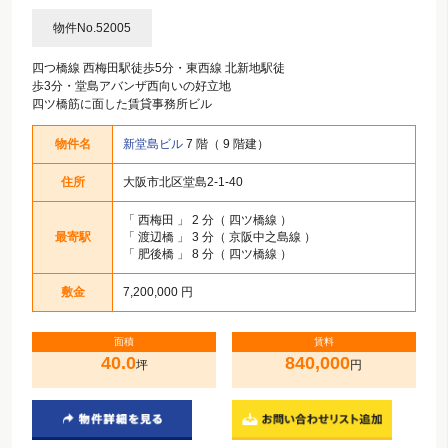
物件No.52005
四つ橋線 西梅田駅徒歩5分・東西線 北新地駅徒
歩3分・堂島アバンザ西向いの好立地
四ツ橋筋に面した賃貸事務所ビル
物件名
新堂島ビル
7 階（ 9 階建）
住所
大阪市北区堂島2-1-40
「
西梅田
」 2 分（ 四ツ橋線 ）
最寄駅
「
渡辺橋
」 3 分（ 京阪中之島線 ）
「
肥後橋
」 8 分（ 四ツ橋線 ）
敷金
7,200,000 円
面積
賃料
40.0
840,000
坪
円