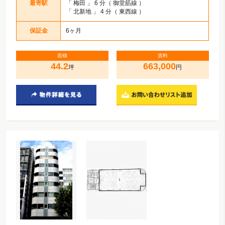
最寄駅
「
梅田
」 6 分（ 御堂筋線 ）
「
北新地
」 4 分（ 東西線 ）
保証金
6ヶ月
面積
賃料
44.2
663,000
坪
円