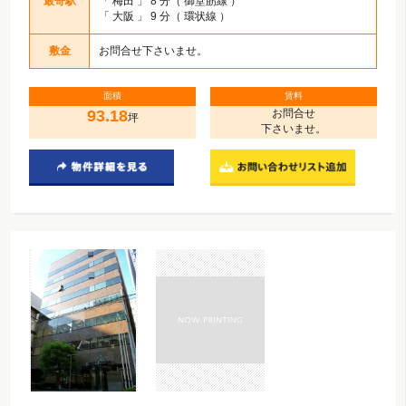
最寄駅
「
梅田
」 8 分（ 御堂筋線 ）
「
大阪
」 9 分（ 環状線 ）
敷金
お問合せ下さいませ。
面積
賃料
93.18
お問合せ
坪
下さいませ。