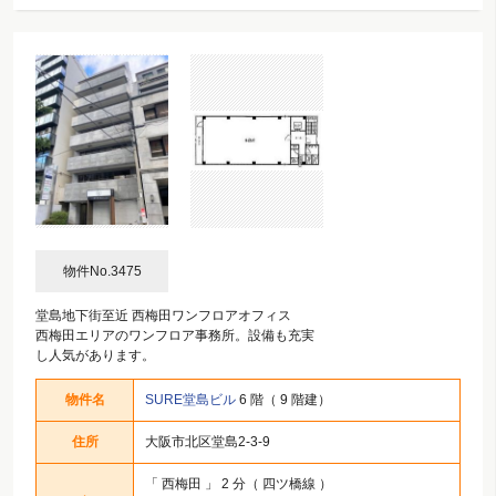
物件No.3475
堂島地下街至近 西梅田ワンフロアオフィス
西梅田エリアのワンフロア事務所。設備も充実
し人気があります。
物件名
SURE堂島ビル
6 階（ 9 階建）
住所
大阪市北区堂島2-3-9
「
西梅田
」 2 分（ 四ツ橋線 ）