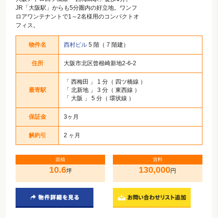
JR「大阪駅」からも5分圏内の好立地。ワンフ
ロアワンテナントで1～2名様用のコンパクトオ
フィス。
物件名
西村ビル
5 階（ 7 階建）
住所
大阪市北区曾根崎新地2-6-2
「
西梅田
」 1 分（ 四ツ橋線 ）
最寄駅
「
北新地
」 3 分（ 東西線 ）
「
大阪
」 5 分（ 環状線 ）
保証金
3ヶ月
解約引
2 ヶ月
面積
賃料
10.6
130,000
坪
円