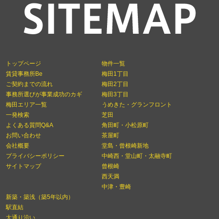
トップページ
物件一覧
賃貸事務所Be
梅田1丁目
ご契約までの流れ
梅田2丁目
事務所選びが事業成功のカギ
梅田3丁目
梅田エリア一覧
うめきた・グランフロント
一発検索
芝田
よくある質問Q&A
角田町・小松原町
お問い合わせ
茶屋町
会社概要
堂島・曾根崎新地
プライバシーポリシー
中崎西・堂山町・太融寺町
サイトマップ
曾根崎
西天満
中津・豊崎
新築・築浅（築5年以内）
駅直結
大通り沿い