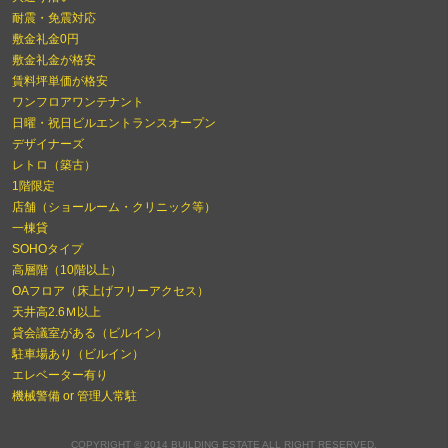
耐震・免震対応
敷金礼金0円
敷金礼金が格安
賃料坪単価が格安
ワンフロアワンテナント
日曜・祝日ビルエントランスオープン
デザイナーズ
レトロ（築古）
1階限定
店舗（ショールーム・クリニック等）
一棟貸
SOHOタイプ
高層階（10階以上）
OAフロア（床上げフリーアクセス）
天井高2.6Ｍ以上
貸会議室がある（ビルイン）
駐車場あり（ビルイン）
エレベーター有り
機械警備 or 管理人常駐
COPYRIGHT © 2014 BUILDING ESTATE ALL RIGHT RESERVED.