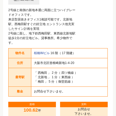
2号線と南側の新地本通に両面に立つハイグレー
ドオフィスです。
来店型居抜きオフィス1相談可能です。北新地
駅、西梅田駅すぐの好立地 エントランス他充実
したサイン計画を実現
2号線に面し、地下鉄西梅田駅、東西線北新地駅
徒歩1分の好立地ビル。貸事務所。希少物件で
す。
物件名
桜橋IMビル
16 階（ 17 階建）
住所
大阪市北区曾根崎新地1-4-20
「
西梅田
」 2 分（ 四ツ橋線 ）
最寄駅
「
北新地
」 1 分（ 東西線 ）
「
梅田
」 5 分（ 御堂筋線 ）
敷金
お問合せ下さいませ。
面積
賃料
100.62
お問合せ
坪
下さいませ。