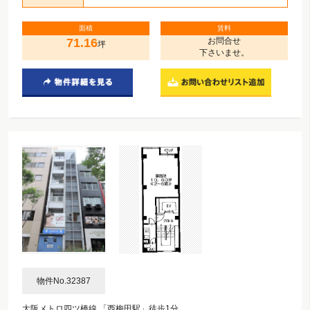
面積
賃料
71.16
お問合せ
坪
下さいませ。
物件No.32387
大阪メトロ四ツ橋線 「西梅田駅」徒歩1分。