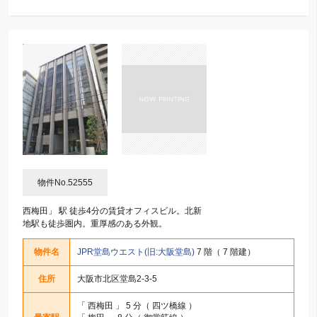
物件No.52555
西梅田」 駅 徒歩4分の賃貸オフィスビル。北新
地駅も徒歩圏内。重厚感のある外観。
物件名
JPR堂島ウエスト(旧:大阪堂島)
7 階（ 7 階建）
住所
大阪市北区堂島2-3-5
「
西梅田
」 5 分（ 四ツ橋線 ）