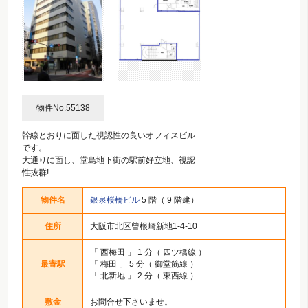
物件No.55138
幹線とおりに面した視認性の良いオフィスビル
です。
大通りに面し、堂島地下街の駅前好立地、視認
性抜群!
物件名
銀泉桜橋ビル
5 階（ 9 階建）
住所
大阪市北区曾根崎新地1-4-10
「
西梅田
」 1 分（ 四ツ橋線 ）
最寄駅
「
梅田
」 5 分（ 御堂筋線 ）
「
北新地
」 2 分（ 東西線 ）
敷金
お問合せ下さいませ。