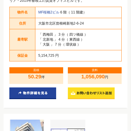
リア・2015年春竣工の賃貸オフィスビルです。
物件名
MF桜橋2ビル
6 階（ 11 階建）
住所
大阪市北区曾根崎新地2-6-24
「
西梅田
」 3 分（ 四ツ橋線 ）
最寄駅
「
北新地
」 4 分（ 東西線 ）
「
大阪
」 7 分（ 環状線 ）
保証金
5,154,725 円
面積
賃料
50.29
1,056,090
坪
円