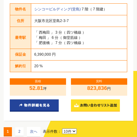
物件名
シンコービルディング(堂島)
7 階（ 7 階建）
住所
大阪市北区堂島2-3-7
「
西梅田
」 3 分（ 四ツ橋線 ）
最寄駅
「
梅田
」 6 分（ 御堂筋線 ）
「
肥後橋
」 7 分（ 四ツ橋線 ）
保証金
6,390,000 円
解約引
20 %
面積
賃料
52.81
823,836
坪
円
1
2
次へ
表示件数：