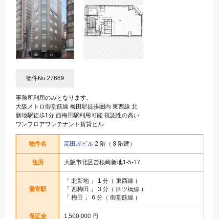
物件No.27669
事務所利用のみとなります。
大阪メトロ御堂筋線 梅田駅徒歩圏内 東西線 北
新地駅徒歩1分 西梅田駅利用可能 視認性の高い
ワンフロアワンテナント賃貸ビル
物件名
高田屋ビル
2 階（ 8 階建）
住所
大阪市北区曾根崎新地1-5-17
「
北新地
」 1 分（ 東西線 ）
最寄駅
「
西梅田
」 3 分（ 四ツ橋線 ）
「
梅田
」 6 分（ 御堂筋線 ）
保証金
1,500,000 円