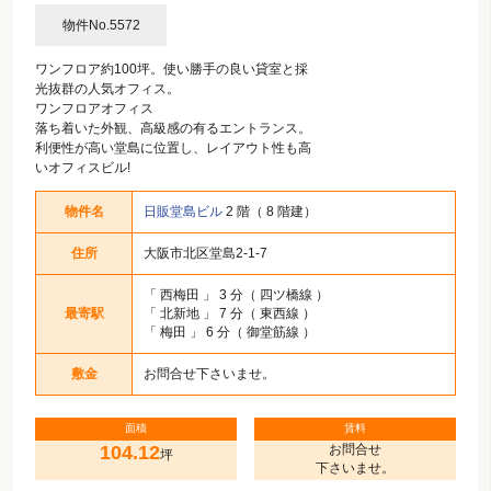
物件No.5572
ワンフロア約100坪。使い勝手の良い貸室と採
光抜群の人気オフィス。
ワンフロアオフィス
落ち着いた外観、高級感の有るエントランス。
利便性が高い堂島に位置し、レイアウト性も高
いオフィスビル!
物件名
日販堂島ビル
2 階（ 8 階建）
住所
大阪市北区堂島2-1-7
「
西梅田
」 3 分（ 四ツ橋線 ）
最寄駅
「
北新地
」 7 分（ 東西線 ）
「
梅田
」 6 分（ 御堂筋線 ）
敷金
お問合せ下さいませ。
面積
賃料
104.12
お問合せ
坪
下さいませ。