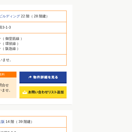
ビルディング
22 階（ 28 階建）
-1-3
 分（ 御堂筋線 ）
 分（ 環状線 ）
 分（ 阪急線 ）
いませ。
賃料
問合せ
いませ。
大阪
14 階（ 39 階建）