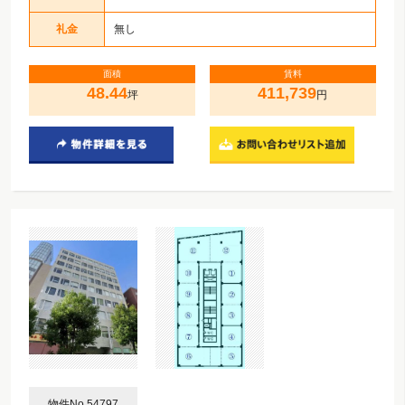
礼金
無し
面積
賃料
48.44
411,739
坪
円
物件No.54797