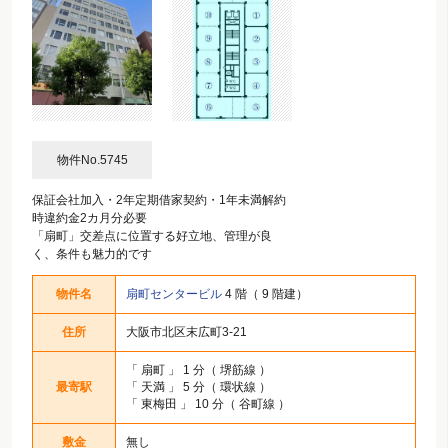
物件No.5745
保証会社加入・2年定期借家契約・1年未満解約
時違約金2カ月分必要
「扇町」交差点に位置する好立地、管理が良
く、条件も魅力的です
物件名
扇町センタービル
4 階（ 9 階建）
住所
大阪市北区末広町3-21
「
扇町
」 1 分（ 堺筋線 ）
最寄駅
「
天満
」 5 分（ 環状線 ）
「
東梅田
」 10 分（ 谷町線 ）
敷金
無し