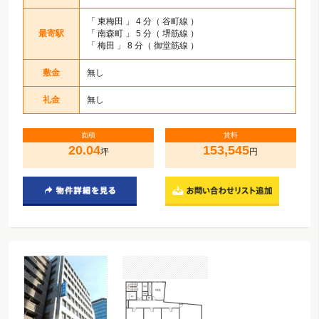
「
東梅田
」 4 分（ 谷町線 ）
最寄駅
「
南森町
」 5 分（ 堺筋線 ）
「
梅田
」 8 分（ 御堂筋線 ）
敷金
無し
礼金
無し
面積
賃料
20.04
153,545
坪
円