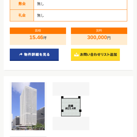
敷金
無し
礼金
無し
面積
賃料
15.46
300,000
坪
円