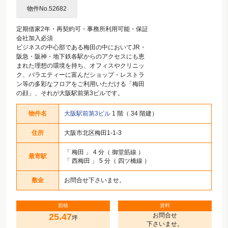
物件No.52682
定期借家2年・再契約可・事務所利用可能・保証
会社加入必須
ビジネスの中心部である梅田の中においてJR・
阪急・阪神・地下鉄各駅からのアクセスにも恵
まれた理想の環境を持ち、オフィスやクリニッ
ク、バラエティーに富んだショップ・レストラ
ン等の多彩なフロアをご利用いただける「梅田
の顔」、それが大阪駅前第3ビルです。
物件名
大阪駅前第3ビル
1 階（ 34 階建）
住所
大阪市北区梅田1-1-3
「
梅田
」 4 分（ 御堂筋線 ）
最寄駅
「
西梅田
」 5 分（ 四ツ橋線 ）
敷金
お問合せ下さいませ。
面積
賃料
25.47
お問合せ
坪
下さいませ。