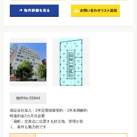
物件No.55944
保証会社加入・2年定期借家契約・1年未満解約
時違約金2カ月分必要
「扇町」交差点に位置する好立地、管理が良
く、条件も魅力的です