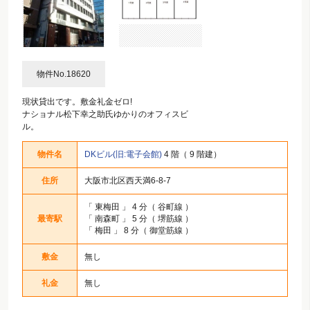
物件No.18620
現状貸出です。敷金礼金ゼロ!
ナショナル松下幸之助氏ゆかりのオフィスビ
ル。
物件名
DKビル(旧:電子会館)
4 階（ 9 階建）
住所
大阪市北区西天満6-8-7
「
東梅田
」 4 分（ 谷町線 ）
最寄駅
「
南森町
」 5 分（ 堺筋線 ）
「
梅田
」 8 分（ 御堂筋線 ）
敷金
無し
礼金
無し