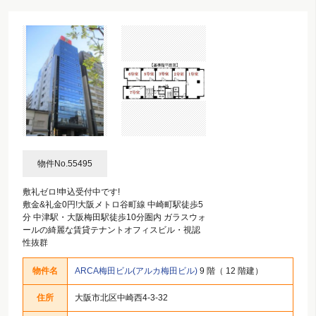
物件No.55495
敷礼ゼロ!申込受付中です!
敷金&礼金0円!大阪メトロ谷町線 中崎町駅徒歩5
分 中津駅・大阪梅田駅徒歩10分圏内 ガラスウォ
ールの綺麗な賃貸テナントオフィスビル・視認
性抜群
物件名
ARCA梅田ビル(アルカ梅田ビル)
9 階（ 12 階建）
住所
大阪市北区中崎西4-3-32