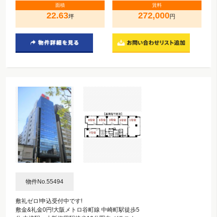
面積
賃料
22.63
272,000
坪
円
物件No.55494
敷礼ゼロ!申込受付中です!
敷金&礼金0円!大阪メトロ谷町線 中崎町駅徒歩5