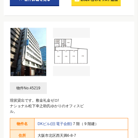
物件No.45219
現状貸出です。敷金礼金ゼロ!
ナショナル松下幸之助氏ゆかりのオフィスビ
ル。
物件名
DKビル(旧:電子会館)
7 階（ 9 階建）
住所
大阪市北区西天満6-8-7