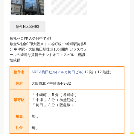
物件No.55493
敷礼ゼロ!申込受付中です!
敷金&礼金0円!大阪メトロ谷町線 中崎町駅徒歩5
分 中津駅・大阪梅田駅徒歩10分圏内 ガラスウォ
ールの綺麗な賃貸テナントオフィスビル・視認
性抜群
物件名
ARCA梅田ビル(アルカ梅田ビル)
12 階（ 12 階建）
住所
大阪市北区中崎西4-3-32
「
中崎町
」 5 分（ 谷町線 ）
最寄駅
「
中津
」 8 分（ 御堂筋線 ）
「
梅田
」 8 分（ 阪急線 ）
敷金
無し
礼金
無し