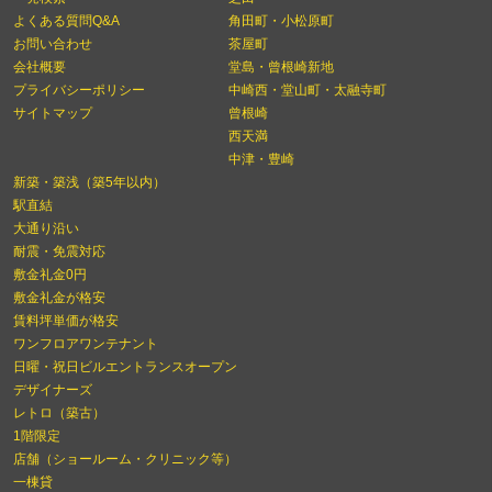
よくある質問Q&A
角田町・小松原町
お問い合わせ
茶屋町
会社概要
堂島・曾根崎新地
プライバシーポリシー
中崎西・堂山町・太融寺町
サイトマップ
曾根崎
西天満
中津・豊崎
新築・築浅（築5年以内）
駅直結
大通り沿い
耐震・免震対応
敷金礼金0円
敷金礼金が格安
賃料坪単価が格安
ワンフロアワンテナント
日曜・祝日ビルエントランスオープン
デザイナーズ
レトロ（築古）
1階限定
店舗（ショールーム・クリニック等）
一棟貸