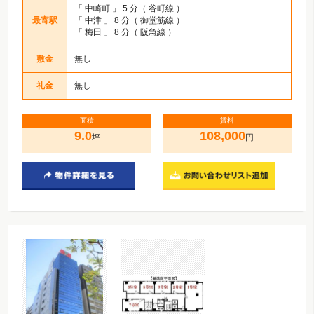
「
中崎町
」 5 分（ 谷町線 ）
最寄駅
「
中津
」 8 分（ 御堂筋線 ）
「
梅田
」 8 分（ 阪急線 ）
敷金
無し
礼金
無し
面積
賃料
9.0
108,000
坪
円