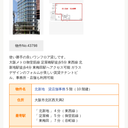
物件No.43798
使い勝手の良いワンフロア貸しです。
大阪メトロ御堂筋線 淀屋橋駅徒歩5分 東西線 北
新地駅徒歩4分 東梅田駅へアクセス可能 ガラス
デザインのフォルムが美しい賃貸テナントビ
ル。事務所・店舗も利用可能
物件名
北新地 貸店舗事務
5 階（ 10 階建）
住所
大阪市北区西天満2
「
北新地
」 4 分（ 東西線 ）
最寄駅
「
淀屋橋
」 5 分（ 御堂筋線 ）
「
東梅田
」 7 分（ 谷町線 ）