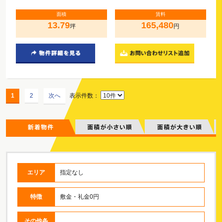
面積
賃料
13.79
165,480
坪
円
1
2
次へ
表示件数：
エリア
指定なし
特徴
敷金・礼金0円
その他条