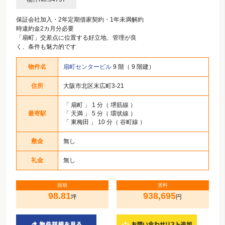
保証会社加入・2年定期借家契約・1年未満解約
時違約金2カ月分必要
「扇町」交差点に位置する好立地、管理が良
く、条件も魅力的です
物件名
扇町センタービル
9 階（ 9 階建）
住所
大阪市北区末広町3-21
「
扇町
」 1 分（ 堺筋線 ）
最寄駅
「
天満
」 5 分（ 環状線 ）
「
東梅田
」 10 分（ 谷町線 ）
敷金
無し
礼金
無し
面積
賃料
98.81
938,695
坪
円