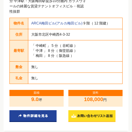
分 中津駅・大阪梅田駅徒歩10分圏内 ガラスウォ
ールの綺麗な賃貸テナントオフィスビル・視認
性抜群
物件名
ARCA梅田ビル(アルカ梅田ビル)
9 階（ 12 階建）
住所
大阪市北区中崎西4-3-32
「
中崎町
」 5 分（ 谷町線 ）
最寄駅
「
中津
」 8 分（ 御堂筋線 ）
「
梅田
」 8 分（ 阪急線 ）
敷金
無し
礼金
無し
面積
賃料
9.0
108,000
坪
円