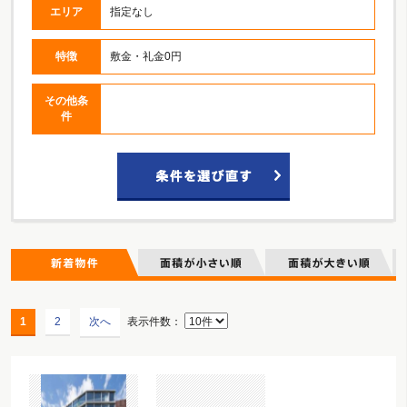
エリア
指定なし
特徴
敷金・礼金0円
その他条
件
1
2
次へ
表示件数：