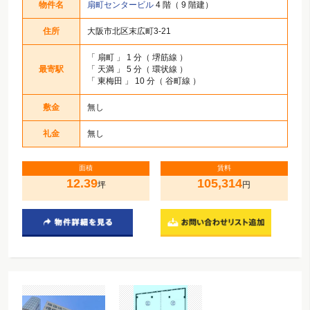
物件名
扇町センタービル
4 階（ 9 階建）
住所
大阪市北区末広町3-21
「
扇町
」 1 分（ 堺筋線 ）
最寄駅
「
天満
」 5 分（ 環状線 ）
「
東梅田
」 10 分（ 谷町線 ）
敷金
無し
礼金
無し
面積
賃料
12.39
105,314
坪
円