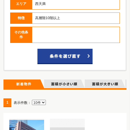
エリア
西天満
特徴
高層階10階以上
その他条
件
1
表示件数：