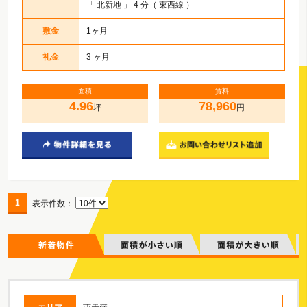
「
北新地
」 4 分（ 東西線 ）
敷金
1ヶ月
礼金
3 ヶ月
面積
賃料
4.96
78,960
坪
円
1
表示件数：