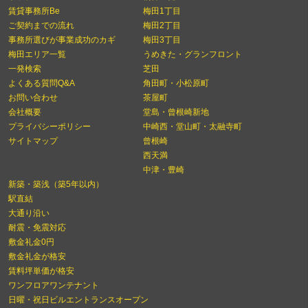
賃貸事務所Be
梅田1丁目
ご契約までの流れ
梅田2丁目
事務所選びが事業成功のカギ
梅田3丁目
梅田エリア一覧
うめきた・グランフロント
一発検索
芝田
よくある質問Q&A
角田町・小松原町
お問い合わせ
茶屋町
会社概要
堂島・曾根崎新地
プライバシーポリシー
中崎西・堂山町・太融寺町
サイトマップ
曾根崎
西天満
中津・豊崎
新築・築浅（築5年以内）
駅直結
大通り沿い
耐震・免震対応
敷金礼金0円
敷金礼金が格安
賃料坪単価が格安
ワンフロアワンテナント
日曜・祝日ビルエントランスオープン