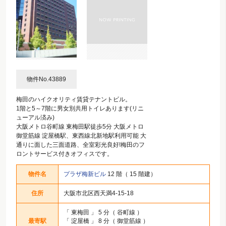
物件No.43889
梅田のハイクオリティ賃貸テナントビル。
1階と5～7階に男女別共用トイレあります(リニ
ューアル済み)
大阪メトロ谷町線 東梅田駅徒歩5分 大阪メトロ
御堂筋線 淀屋橋駅、東西線北新地駅利用可能 大
通りに面した三面道路、全室彩光良好!梅田のフ
ロントサービス付きオフィスです。
物件名
プラザ梅新ビル
12 階（ 15 階建）
住所
大阪市北区西天満4-15-18
「
東梅田
」 5 分（ 谷町線 ）
最寄駅
「
淀屋橋
」 8 分（ 御堂筋線 ）