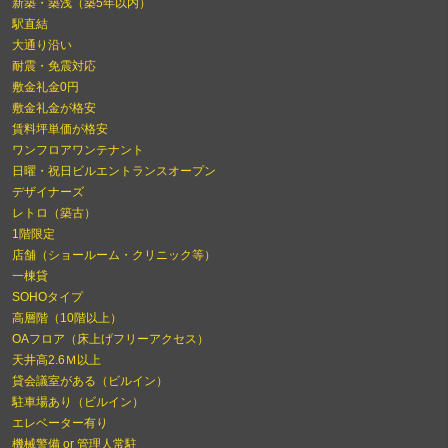
新築・築浅（築5年以内）
駅直結
大通り沿い
耐震・免震対応
敷金礼金0円
敷金礼金が格安
賃料坪単価が格安
ワンフロアワンテナント
日曜・祝日ビルエントランスオープン
デザイナーズ
レトロ（築古）
1階限定
店舗（ショールーム・クリニック等）
一棟貸
SOHOタイプ
高層階（10階以上）
OAフロア（床上げフリーアクセス）
天井高2.6Ｍ以上
貸会議室がある（ビルイン）
駐車場あり（ビルイン）
エレベーター有り
機械警備 or 管理人常駐