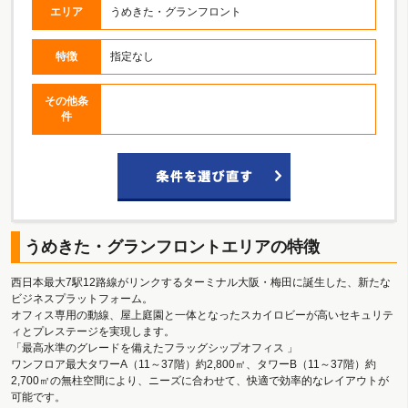
エリア
うめきた・グランフロント
特徴
指定なし
その他条
件
うめきた・グランフロントエリアの特徴
西日本最大7駅12路線がリンクするターミナル大阪・梅田に誕生した、新たな
ビジネスプラットフォーム。
オフィス専用の動線、屋上庭園と一体となったスカイロビーが高いセキュリテ
ィとプレステージを実現します。
「最高水準のグレードを備えたフラッグシップオフィス 」
ワンフロア最大タワーA（11～37階）約2,800㎡、タワーB（11～37階）約
2,700㎡の無柱空間により、ニーズに合わせて、快適で効率的なレイアウトが
可能です。