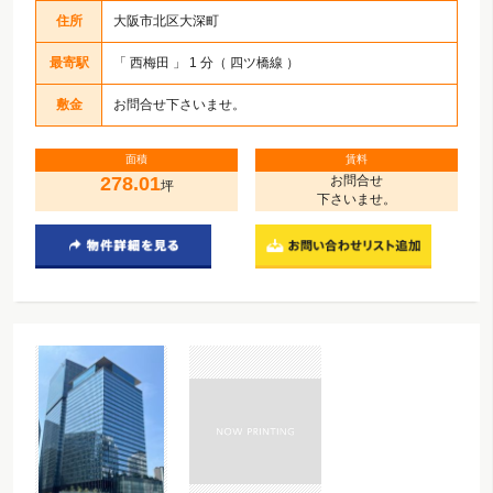
住所
大阪市北区大深町
最寄駅
「
西梅田
」 1 分（ 四ツ橋線 ）
敷金
お問合せ下さいませ。
面積
賃料
278.01
お問合せ
坪
下さいませ。