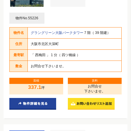
物件No.55226
物件名
グラングリーン大阪パークタワー
7 階（ 39 階建）
住所
大阪市北区大深町
最寄駅
「
西梅田
」 1 分（ 四ツ橋線 ）
敷金
お問合せ下さいませ。
面積
賃料
337.1
お問合せ
坪
下さいませ。