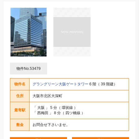
物件No.53479
物件名
グラングリーン大阪ゲートタワー
6 階（ 39 階建）
住所
大阪市北区大深町
「
大阪
」 5 分（ 環状線 ）
最寄駅
「
西梅田
」 8 分（ 四ツ橋線 ）
敷金
お問合せ下さいませ。