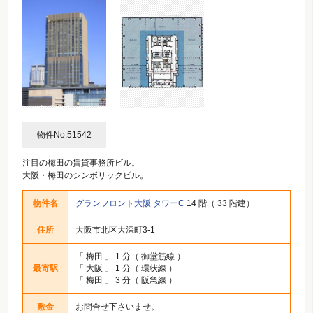
物件No.51542
注目の梅田の賃貸事務所ビル。
大阪・梅田のシンボリックビル。
物件名
グランフロント大阪 タワーC
14 階（ 33 階建）
住所
大阪市北区大深町3-1
「
梅田
」 1 分（ 御堂筋線 ）
最寄駅
「
大阪
」 1 分（ 環状線 ）
「
梅田
」 3 分（ 阪急線 ）
敷金
お問合せ下さいませ。