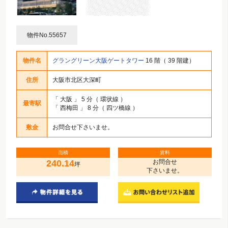
物件No.55657
物件名
グラングリーン大阪ゲートタワー
16 階（ 39 階建）
住所
大阪市北区大深町
「
大阪
」 5 分（ 環状線 ）
最寄駅
「
西梅田
」 8 分（ 四ツ橋線 ）
敷金
お問合せ下さいませ。
面積
賃料
240.14
お問合せ
坪
下さいませ。