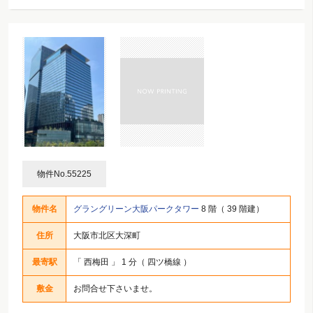
物件No.55225
物件名
グラングリーン大阪パークタワー
8 階（ 39 階建）
住所
大阪市北区大深町
最寄駅
「
西梅田
」 1 分（ 四ツ橋線 ）
敷金
お問合せ下さいませ。