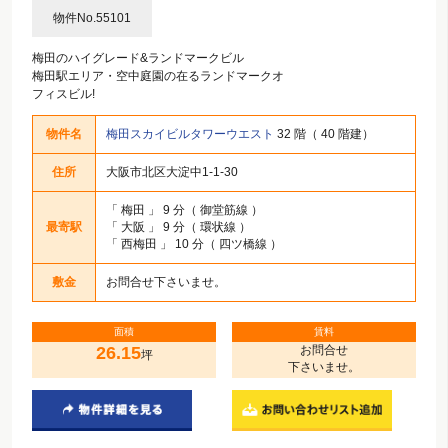
物件No.55101
梅田のハイグレード&ランドマークビル
梅田駅エリア・空中庭園の在るランドマークオ
フィスビル!
物件名
梅田スカイビルタワーウエスト
32 階（ 40 階建）
住所
大阪市北区大淀中1-1-30
「
梅田
」 9 分（ 御堂筋線 ）
最寄駅
「
大阪
」 9 分（ 環状線 ）
「
西梅田
」 10 分（ 四ツ橋線 ）
敷金
お問合せ下さいませ。
面積
賃料
26.15
お問合せ
坪
下さいませ。