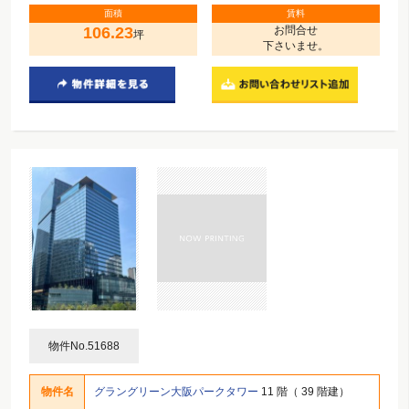
面積
賃料
106.23
お問合せ
坪
下さいませ。
物件No.51688
物件名
グラングリーン大阪パークタワー
11 階（ 39 階建）