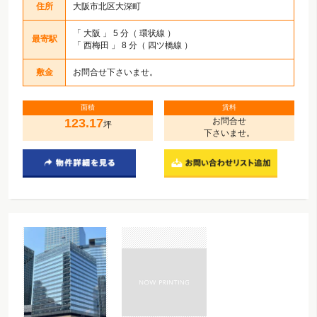
住所
大阪市北区大深町
「
大阪
」 5 分（ 環状線 ）
最寄駅
「
西梅田
」 8 分（ 四ツ橋線 ）
敷金
お問合せ下さいませ。
面積
賃料
123.17
お問合せ
坪
下さいませ。