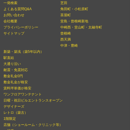
一発検索
芝田
よくある質問Q&A
角田町・小松原町
お問い合わせ
茶屋町
会社概要
堂島・曾根崎新地
プライバシーポリシー
中崎西・堂山町・太融寺町
サイトマップ
曾根崎
西天満
中津・豊崎
新築・築浅（築5年以内）
駅直結
大通り沿い
耐震・免震対応
敷金礼金0円
敷金礼金が格安
賃料坪単価が格安
ワンフロアワンテナント
日曜・祝日ビルエントランスオープン
デザイナーズ
レトロ（築古）
1階限定
店舗（ショールーム・クリニック等）