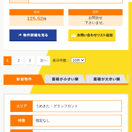
面積
賃料
125.52
お問合せ
坪
下さいませ。
1
2
3
次へ
表示件数：
エリア
うめきた・グランフロント
特徴
指定なし