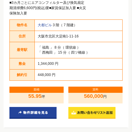
イン併設店であることやテラス席からの水景など今までの梅田になかった新し
■3カ月ごとにエアコンフィルター及び換気扇定
い食のゾーンです。
期清掃費6,600円(税込)要■家賃保証加入要 ■火災
南館・7階?9階には、ニューヨークの有名中華料理店や日本初上陸となるイタ
保険加入要
リアンをはじめ全国各地の有名店や大阪の行列店が集積した本格的なレストラ
ンゾーン。老若男女様々に、本物の味を堪能できます。
物件名
大都ビル
3 階（ 7 階建）
北館・6階には、大人のたまり場をテーマにした飲食ゾーン。深夜4時まで営業
なので、はしごする感覚で「食べ歩き・飲み歩き」を楽めます。
住所
大阪市北区大淀南1-11-16
「
福島
」 8 分（ 環状線 ）
最寄駅
「
西梅田
」 15 分（ 四ツ橋線 ）
敷金
1,344,000 円
解約引
448,000 円
面積
賃料
55.95
560,000
坪
円