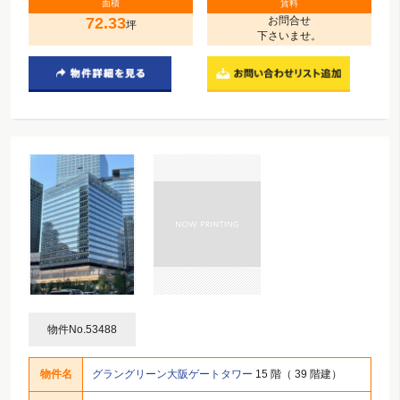
面積
賃料
72.33
お問合せ
坪
下さいませ。
物件No.53488
物件名
グラングリーン大阪ゲートタワー
15 階（ 39 階建）