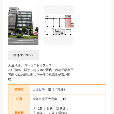
物件No.29799
大通り沿い ローコストオフィス!!
JR「福島」駅から徒歩10分圏内。西梅田駅利用
可能 なにわ筋に面した物件で視認性が高い建
物。
物件名
山彦ビル
5 階（ 7 階建）
住所
大阪市北区大淀南1-9-16
「
福島
」 8 分（ 環状線 ）
最寄駅
「
大阪
」 12 分（ 環状線 ）