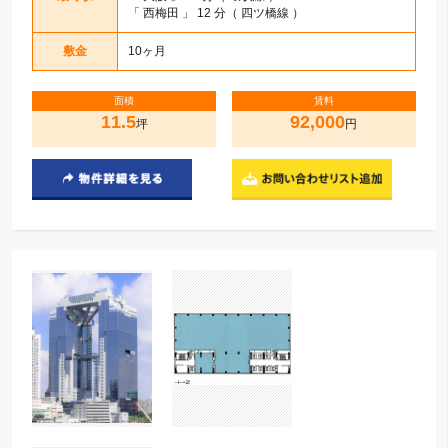
「
西梅田
」 12 分（ 四ツ橋線 ）
敷金
10ヶ月
面積
賃料
11.5
92,000
坪
円