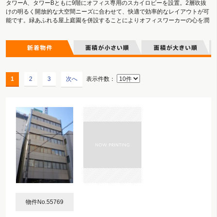
タワーA、タワーBともに9階にオフィス専用のスカイロビーを設置。2層吹抜
けの明るく開放的な大空間ニーズに合わせて、快適で効率的なレイアウトが可
能です。緑あふれる屋上庭園を併設することによりオフィスワーカーの心を潤
す設えとしています。大切なお客様にも一目で企業ステータスの香りを印象づ
ける、迎賓空間としてのロビーです。
タワーAには、建物コーナー部にエアインテークを設置。タワーBはセンターボ
イドに加え建物の四隅にコーナーボイドを設けることにより、大規模な重力自
然換気システムを実現。通常空調と自然換気を併用したハイブリッドモードも
利用可能なシステムとしています。さらに、太陽光追尾自動制御のブラインド
1
2
3
次へ
表示件数：
や簡易エアフローウインドウ、高性能Low-Eペアガラス等を組み合わせること
により、積極的な熱負荷低減を図っています。
万一の際にも高い安全性を確保できるように、先進の制震構造を採用。事務室
空間の中央部で建物を支えるコアフレームの内部に耐震ブースを設置。さらに
制震部材として座屈拘束プレースとオイルダンパーを組み合わせることによ
り、高い耐震・耐風性能を確保しています。 「グランフロント大阪 ショップ
＆レストラン」 関西発・大阪発・梅田発・新業態のショップが77店舗。1店舗
あたりの面積が周辺の施設よりも大きいことにより、多くの店舗が「旗艦店」
として出店するなど、ここにしかない品揃えや空間演出でブランド・ショップ
の世界を表現しています。 日本発上陸となる「ZARA HOME」や「無印良品」
「アクタス」の西日本旗艦店など35店舗・約13,000㎡のインテリア・雑貨関連
ショップが勢ぞろい。「紀伊国屋書店」は関西最大級の品揃えに加え文房具専
門店やカフェとコラボレーションした店舗を展開。趣味性の高い店舗も多数出
店するなど多様ニーズに対応したショップが揃っています。
物件No.55769
うめきた広場、地下1階には、日本発上陸となるNY発のベーカリー＆カフェシ
ョップ「THE CITY BAKERY」など話題のショップが17店舗。14店舗がイート