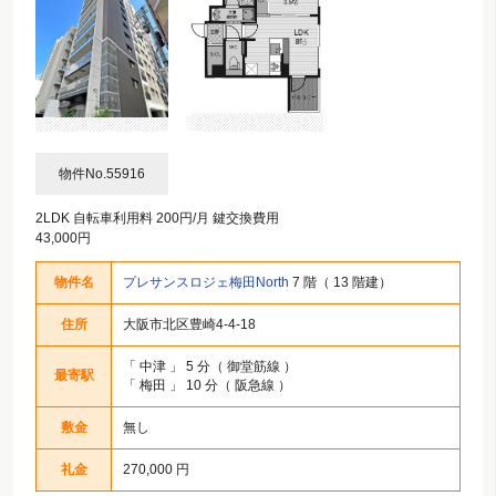
物件No.55916
2LDK 自転車利用料 200円/月 鍵交換費用
43,000円
物件名
プレサンスロジェ梅田North
7 階（ 13 階建）
住所
大阪市北区豊崎4-4-18
「
中津
」 5 分（ 御堂筋線 ）
最寄駅
「
梅田
」 10 分（ 阪急線 ）
敷金
無し
礼金
270,000 円