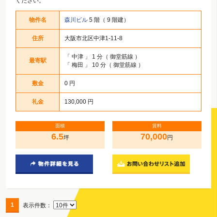
ください。
物件名
森川ビル
5 階（ 9 階建）
住所
大阪市北区中津1-11-8
「
中津
」 1 分（ 御堂筋線 ）
最寄駅
「
梅田
」 10 分（ 御堂筋線 ）
敷金
0 円
礼金
130,000 円
面積
賃料
6.5
70,000
坪
円
1
表示件数：