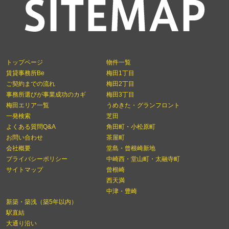
トップページ
物件一覧
賃貸事務所Be
梅田1丁目
ご契約までの流れ
梅田2丁目
事務所選びが事業成功のカギ
梅田3丁目
梅田エリア一覧
うめきた・グランフロント
一発検索
芝田
よくある質問Q&A
角田町・小松原町
お問い合わせ
茶屋町
会社概要
堂島・曾根崎新地
プライバシーポリシー
中崎西・堂山町・太融寺町
サイトマップ
曾根崎
西天満
中津・豊崎
新築・築浅（築5年以内）
駅直結
大通り沿い