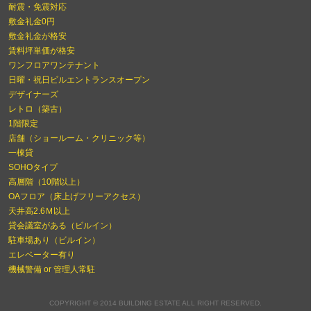
耐震・免震対応
敷金礼金0円
敷金礼金が格安
賃料坪単価が格安
ワンフロアワンテナント
日曜・祝日ビルエントランスオープン
デザイナーズ
レトロ（築古）
1階限定
店舗（ショールーム・クリニック等）
一棟貸
SOHOタイプ
高層階（10階以上）
OAフロア（床上げフリーアクセス）
天井高2.6Ｍ以上
貸会議室がある（ビルイン）
駐車場あり（ビルイン）
エレベーター有り
機械警備 or 管理人常駐
COPYRIGHT © 2014 BUILDING ESTATE ALL RIGHT RESERVED.