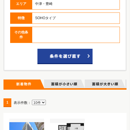
エリア
中津・豊崎
特徴
SOHOタイプ
その他条
件
1
表示件数：