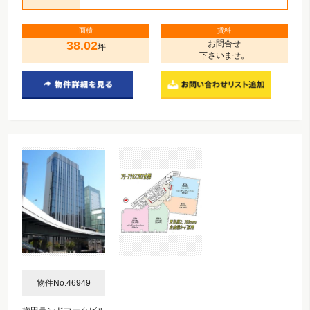
面積
賃料
38.02
お問合せ
坪
下さいませ。
物件No.46949