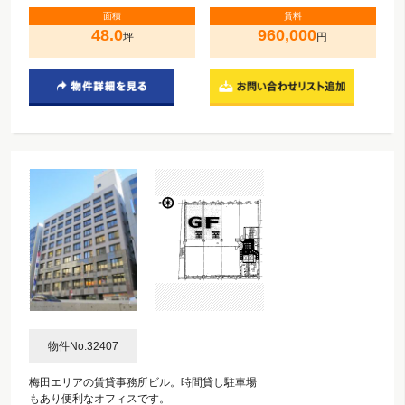
面積
賃料
48.0
960,000
坪
円
物件No.32407
梅田エリアの賃貸事務所ビル。時間貸し駐車場
もあり便利なオフィスです。