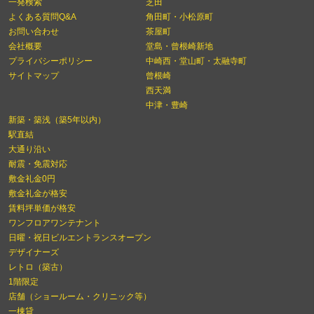
一発検索
芝田
よくある質問Q&A
角田町・小松原町
お問い合わせ
茶屋町
会社概要
堂島・曾根崎新地
プライバシーポリシー
中崎西・堂山町・太融寺町
サイトマップ
曾根崎
西天満
中津・豊崎
新築・築浅（築5年以内）
駅直結
大通り沿い
耐震・免震対応
敷金礼金0円
敷金礼金が格安
賃料坪単価が格安
ワンフロアワンテナント
日曜・祝日ビルエントランスオープン
デザイナーズ
レトロ（築古）
1階限定
店舗（ショールーム・クリニック等）
一棟貸