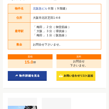
物件名
北阪急ビル
8 階（ 9 階建）
住所
大阪市北区芝田1-4-8
「
梅田
」 2 分（ 御堂筋線 ）
最寄駅
「
大阪
」 3 分（ 環状線 ）
「
梅田
」 1 分（ 阪急線 ）
敷金
お問合せ下さいませ。
面積
賃料
15.0
お問合せ
坪
下さいませ。