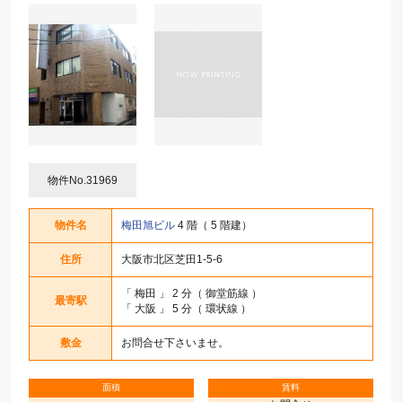
物件No.31969
物件名
梅田旭ビル
4 階（ 5 階建）
住所
大阪市北区芝田1-5-6
「
梅田
」 2 分（ 御堂筋線 ）
最寄駅
「
大阪
」 5 分（ 環状線 ）
敷金
お問合せ下さいませ。
面積
賃料