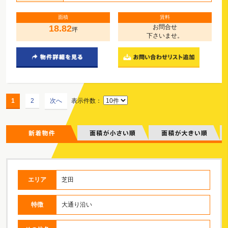
面積
賃料
18.82
お問合せ
坪
下さいませ。
1
2
次へ
表示件数：
エリア
芝田
特徴
大通り沿い