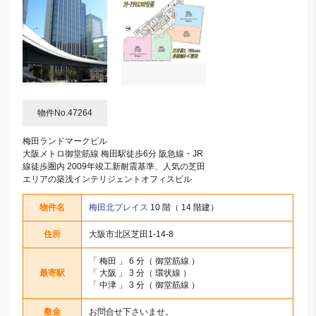
物件No.47264
梅田ランドマークビル
大阪メトロ御堂筋線 梅田駅徒歩6分 阪急線・JR
線徒歩圏内 2009年竣工新耐震基準、人気の芝田
エリアの築浅インテリジェントオフィスビル
物件名
梅田北プレイス
10 階（ 14 階建）
住所
大阪市北区芝田1-14-8
「
梅田
」 6 分（ 御堂筋線 ）
最寄駅
「
大阪
」 3 分（ 環状線 ）
「
中津
」 3 分（ 御堂筋線 ）
敷金
お問合せ下さいませ。