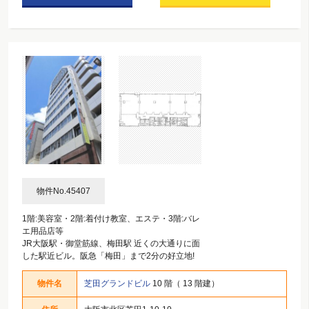
物件No.45407
1階:美容室・2階:着付け教室、エステ・3階:バレ
エ用品店等
JR大阪駅・御堂筋線、梅田駅 近くの大通りに面
した駅近ビル。阪急「梅田」まで2分の好立地!
物件名
芝田グランドビル
10 階（ 13 階建）