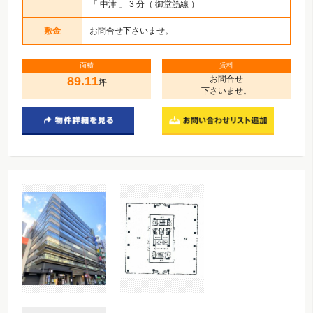
「
中津
」 3 分（ 御堂筋線 ）
敷金
お問合せ下さいませ。
面積
賃料
89.11
お問合せ
坪
下さいませ。