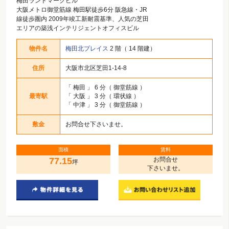
梅田ランドマークビル
大阪メトロ御堂筋線 梅田駅徒歩6分 阪急線・JR
線徒歩圏内 2009年竣工新耐震基準、人気の芝田
エリアの築浅インテリジェントオフィスビル
物件名
梅田北プレイス
2 階（ 14 階建）
住所
大阪市北区芝田1-14-8
「
梅田
」 6 分（ 御堂筋線 ）
最寄駅
「
大阪
」 3 分（ 環状線 ）
「
中津
」 3 分（ 御堂筋線 ）
敷金
お問合せ下さいませ。
面積
賃料
77.15
お問合せ
坪
下さいませ。