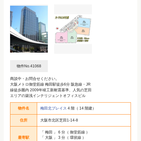
物件No.41068
商談中・お問合せください。
大阪メトロ御堂筋線 梅田駅徒歩6分 阪急線・JR
線徒歩圏内 2009年竣工新耐震基準、人気の芝田
エリアの築浅インテリジェントオフィスビル
物件名
梅田北プレイス
4 階（ 14 階建）
住所
大阪市北区芝田1-14-8
「
梅田
」 6 分（ 御堂筋線 ）
最寄駅
「
大阪
」 3 分（ 環状線 ）