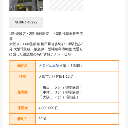
物件No.46992
1階:楽器店・2階:歯科医院、・3階:補聴器販売店
等
大阪メトロ御堂筋線 梅田駅徒歩5分 中津駅徒歩3
分 大阪環状線・阪急線・阪神線利用可能 大通り
に面した視認性の高い賃貸テナントビル
物件名
大栄ビル本館
4 階（ 7 階建）
住所
大阪市北区芝田1-12-7
「
梅田
」 5 分（ 御堂筋線 ）
最寄駅
「
中津
」 3 分（ 御堂筋線 ）
「
大阪
」 7 分（ 環状線 ）
保証金
4,800,000 円
解約引
30 %