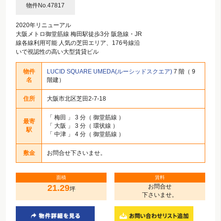
物件No.47817
2020年リニューアル
大阪メトロ御堂筋線 梅田駅徒歩3分 阪急線・JR
線各線利用可能 人気の芝田エリア、176号線沿
いで視認性の高い大型賃貸ビル
物件
LUCID SQUARE UMEDA(ルーシッドスクエア)
7 階（ 9
名
階建）
住所
大阪市北区芝田2-7-18
「
梅田
」 3 分（ 御堂筋線 ）
最寄
「
大阪
」 3 分（ 環状線 ）
駅
「
中津
」 4 分（ 御堂筋線 ）
敷金
お問合せ下さいませ。
面積
賃料
21.29
お問合せ
坪
下さいませ。