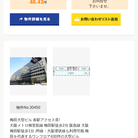
48.43
お問合せ
坪
下さいませ。
物件No.30450
梅田大型ビル 各駅アクセス良!
大阪メトロ御堂筋線 梅田駅徒歩2分 阪急線 大阪
梅田駅徒歩1分 JR線・大阪環状線も利用可能 梅
田を代表するワンフロア430坪の大型ビル