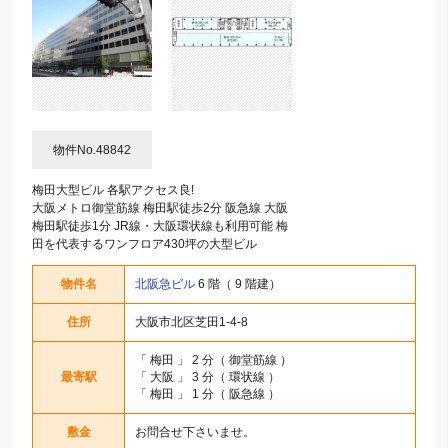
物件No.48842
梅田大型ビル 各駅アクセス良!
大阪メトロ御堂筋線 梅田駅徒歩2分 阪急線 大阪
梅田駅徒歩1分 JR線・大阪環状線も利用可能 梅
田を代表するワンフロア430坪の大型ビル
物件名
北阪急ビル
6 階（ 9 階建）
住所
大阪市北区芝田1-4-8
「
梅田
」 2 分（ 御堂筋線 ）
最寄駅
「
大阪
」 3 分（ 環状線 ）
「
梅田
」 1 分（ 阪急線 ）
敷金
お問合せ下さいませ。