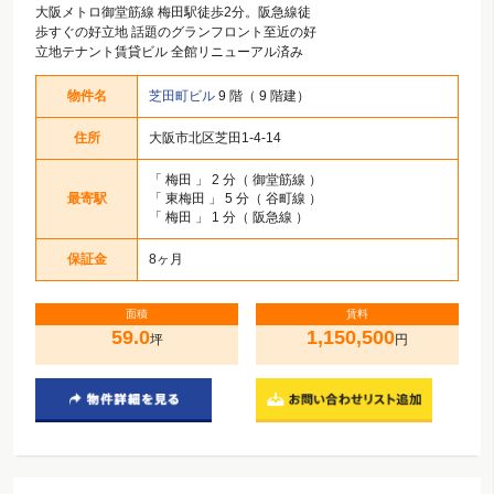
大阪メトロ御堂筋線 梅田駅徒歩2分。阪急線徒
歩すぐの好立地 話題のグランフロント至近の好
立地テナント賃貸ビル 全館リニューアル済み
物件名
芝田町ビル
9 階（ 9 階建）
住所
大阪市北区芝田1-4-14
「
梅田
」 2 分（ 御堂筋線 ）
最寄駅
「
東梅田
」 5 分（ 谷町線 ）
「
梅田
」 1 分（ 阪急線 ）
保証金
8ヶ月
面積
賃料
59.0
1,150,500
坪
円