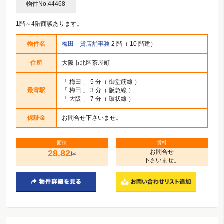
物件No.44468
1階～4階商談あります。
物件名
梅田 貸店舗事務
2 階（ 10 階建）
住所
大阪市北区茶屋町
「
梅田
」 5 分（ 御堂筋線 ）
最寄駅
「
梅田
」 3 分（ 阪急線 ）
「
大阪
」 7 分（ 環状線 ）
保証金
お問合せ下さいませ。
面積
賃料
28.82
お問合せ
坪
下さいませ。