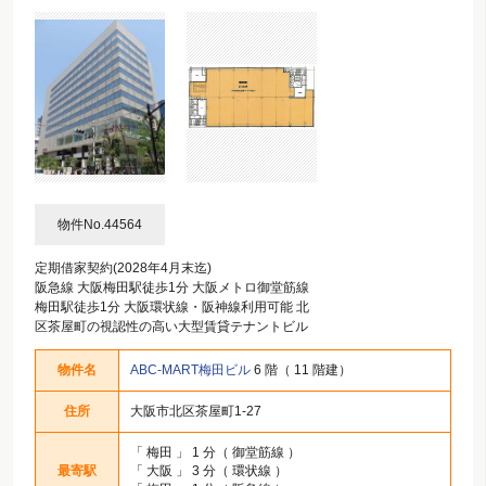
物件No.44564
定期借家契約(2028年4月末迄)
阪急線 大阪梅田駅徒歩1分 大阪メトロ御堂筋線
梅田駅徒歩1分 大阪環状線・阪神線利用可能 北
区茶屋町の視認性の高い大型賃貸テナントビル
物件名
ABC-MART梅田ビル
6 階（ 11 階建）
住所
大阪市北区茶屋町1-27
「
梅田
」 1 分（ 御堂筋線 ）
最寄駅
「
大阪
」 3 分（ 環状線 ）