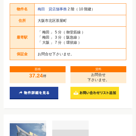
物件名
梅田 貸店舗事務
2 階（ 10 階建）
住所
大阪市北区茶屋町
「
梅田
」 5 分（ 御堂筋線 ）
最寄駅
「
梅田
」 3 分（ 阪急線 ）
「
大阪
」 7 分（ 環状線 ）
保証金
お問合せ下さいませ。
面積
賃料
37.24
お問合せ
坪
下さいませ。