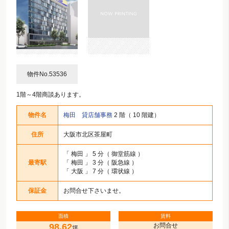
物件No.53536
1階～4階商談あります。
物件名
梅田 貸店舗事務
2 階（ 10 階建）
住所
大阪市北区茶屋町
「
梅田
」 5 分（ 御堂筋線 ）
最寄駅
「
梅田
」 3 分（ 阪急線 ）
「
大阪
」 7 分（ 環状線 ）
保証金
お問合せ下さいませ。
面積
賃料
98.62
お問合せ
坪