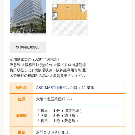
物件No.30988
定期借家契約(2028年4月末迄)
阪急線 大阪梅田駅徒歩1分 大阪メトロ御堂筋線
梅田駅徒歩1分 大阪環状線・阪神線利用可能 北
区茶屋町の視認性の高い大型賃貸テナントビル
物件名
ABC-MART梅田ビル
9 階（ 11 階建）
住所
大阪市北区茶屋町1-27
「
梅田
」 1 分（ 御堂筋線 ）
最寄駅
「
大阪
」 3 分（ 環状線 ）
「
梅田
」 1 分（ 阪急線 ）
敷金
お問合せ下さいませ。