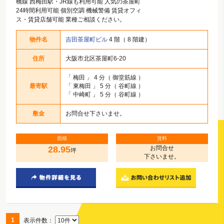
橋線 西梅田駅・JR線も利用可能 人気の茶屋町
24時間利用可能 個別空調 機械警備 賃貸オフィ
ス・賃貸店舗可能 業種ご相談ください。
物件名
吉田茶屋町ビル
4 階（ 8 階建）
住所
大阪市北区茶屋町6-20
「
梅田
」 4 分（ 御堂筋線 ）
最寄駅
「
東梅田
」 5 分（ 谷町線 ）
「
中崎町
」 5 分（ 谷町線 ）
敷金
お問合せ下さいませ。
面積
賃料
28.95
お問合せ
坪
下さいませ。
1
表示件数：