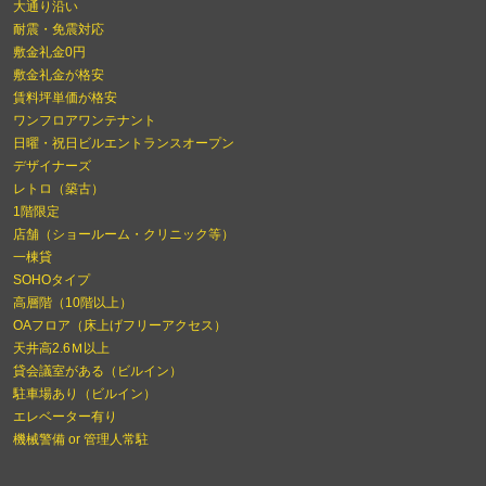
大通り沿い
耐震・免震対応
敷金礼金0円
敷金礼金が格安
賃料坪単価が格安
ワンフロアワンテナント
日曜・祝日ビルエントランスオープン
デザイナーズ
レトロ（築古）
1階限定
店舗（ショールーム・クリニック等）
一棟貸
SOHOタイプ
高層階（10階以上）
OAフロア（床上げフリーアクセス）
天井高2.6Ｍ以上
貸会議室がある（ビルイン）
駐車場あり（ビルイン）
エレベーター有り
機械警備 or 管理人常駐