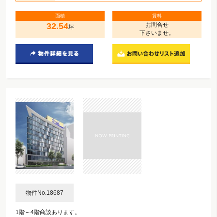
面積
賃料
32.54
お問合せ
坪
下さいませ。
物件No.18687
1階～4階商談あります。