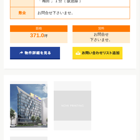
「
梅田
」 1 分（ 阪急線 ）
敷金
お問合せ下さいませ。
面積
賃料
371.0
お問合せ
坪
下さいませ。