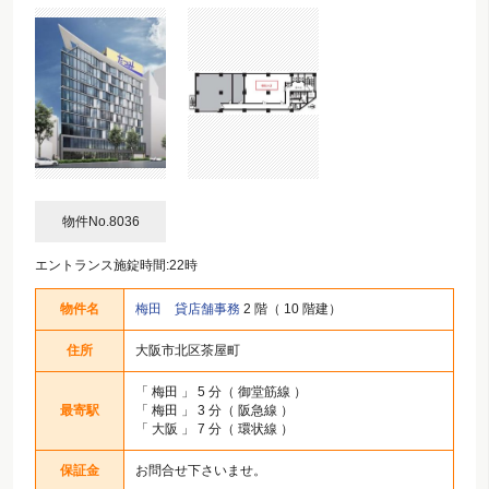
物件No.8036
エントランス施錠時間:22時
物件名
梅田 貸店舗事務
2 階（ 10 階建）
住所
大阪市北区茶屋町
「
梅田
」 5 分（ 御堂筋線 ）
最寄駅
「
梅田
」 3 分（ 阪急線 ）
「
大阪
」 7 分（ 環状線 ）
保証金
お問合せ下さいませ。