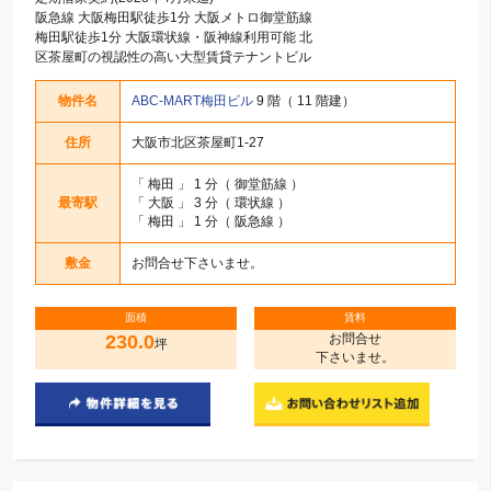
阪急線 大阪梅田駅徒歩1分 大阪メトロ御堂筋線
梅田駅徒歩1分 大阪環状線・阪神線利用可能 北
区茶屋町の視認性の高い大型賃貸テナントビル
物件名
ABC-MART梅田ビル
9 階（ 11 階建）
住所
大阪市北区茶屋町1-27
「
梅田
」 1 分（ 御堂筋線 ）
最寄駅
「
大阪
」 3 分（ 環状線 ）
「
梅田
」 1 分（ 阪急線 ）
敷金
お問合せ下さいませ。
面積
賃料
230.0
お問合せ
坪
下さいませ。