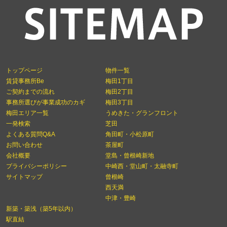
トップページ
物件一覧
賃貸事務所Be
梅田1丁目
ご契約までの流れ
梅田2丁目
事務所選びが事業成功のカギ
梅田3丁目
梅田エリア一覧
うめきた・グランフロント
一発検索
芝田
よくある質問Q&A
角田町・小松原町
お問い合わせ
茶屋町
会社概要
堂島・曾根崎新地
プライバシーポリシー
中崎西・堂山町・太融寺町
サイトマップ
曾根崎
西天満
中津・豊崎
新築・築浅（築5年以内）
駅直結